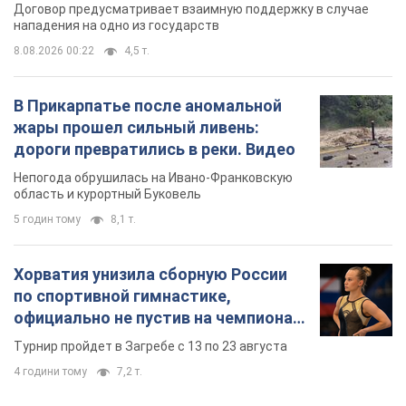
Договор предусматривает взаимную поддержку в случае
нападения на одно из государств
8.08.2026 00:22
4,5 т.
В Прикарпатье после аномальной
жары прошел сильный ливень:
дороги превратились в реки. Видео
Непогода обрушилась на Ивано-Франковскую
область и курортный Буковель
5 годин тому
8,1 т.
Хорватия унизила сборную России
по спортивной гимнастике,
официально не пустив на чемпионат
Европы основных спортсменов
Турнир пройдет в Загребе с 13 по 23 августа
4 години тому
7,2 т.