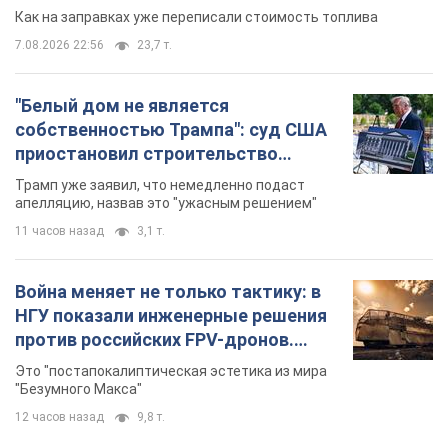
Как на заправках уже переписали стоимость топлива
7.08.2026 22:56
23,7 т.
"Белый дом не является
собственностью Трампа": суд США
приостановил строительство
бального зала стоимостью 400 млн
Трамп уже заявил, что немедленно подаст
долларов
апелляцию, назвав это "ужасным решением"
11 часов назад
3,1 т.
Война меняет не только тактику: в
НГУ показали инженерные решения
против российских FPV-дронов.
Фото
Это "постапокалиптическая эстетика из мира
"Безумного Макса"
12 часов назад
9,8 т.