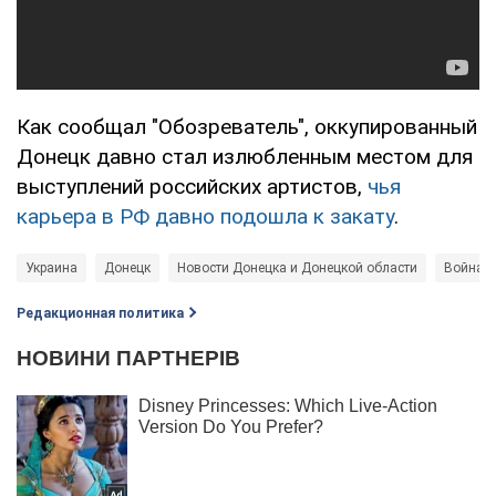
Как сообщал "Обозреватель", оккупированный
Донецк давно стал излюбленным местом для
выступлений российских артистов,
чья
карьера в РФ давно подошла к закату
.
Украина
Донецк
Новости Донецка и Донецкой области
Война в
Редакционная политика