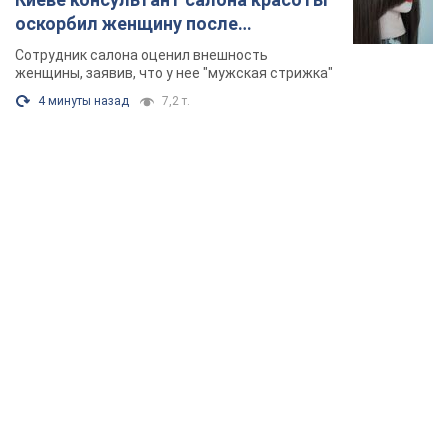
оскорбил женщину после
химиотерапии, разгорелся скандал.
Сотрудник салона оценил внешность
Фото
женщины, заявив, что у нее "мужская стрижка"
4 минуты назад
7,2 т.