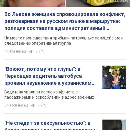
Во Львове женщина спровоцировала конфликт,
разговаривая на русском языке в маршрутке:
полиция составила административный
протокол. Видео
На место происшествия прибыли патрульные полицейские и
следственно-оперативная группа
4 часа назад
7,7 т.
"Воюют, потому что глупы": в
Черновцах водитель автобуса
проявил неуважение к украинским
военным и поплатился за это.
Водителя уволили после конфликта с
Видео
пассажирами и оскорблений в адрес военных
6 часов назад
7,7 т.
"Не следит за сексуальностью": в
Киеве консультант салона красоты