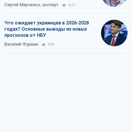
Результат ударов по НПЗ России
значительно больше, чем кажется
Дмитрий Томчук
1,5 т.
Не месть, а стратегия: Украина
заставляет Россию платить за войну
Виктор Андрусив
2,6 т.