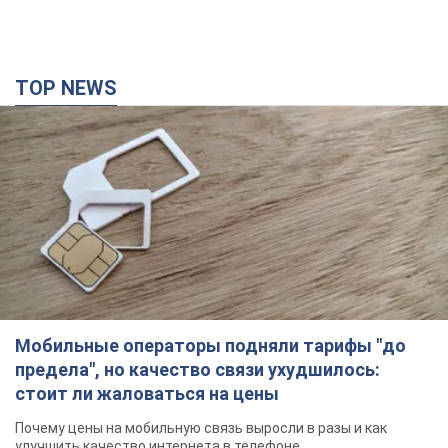
Мобильные операторы подняли тарифы "до
предела", но качество связи ухудшилось:
стоит ли жаловаться на цены
Почему цены на мобильную связь выросли в разы и как
улучшить качество интернета в телефоне
3 часа назад
16,7 т.
В оккупированной Ялте прогремели мощные
взрывы: поднимается черный дым. Фото и
видео
Город, вероятно, подвергся атаке дронов
час назад
2,0 т.