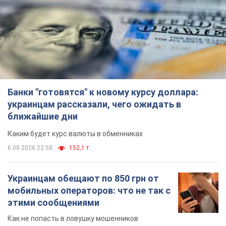
украинцам рассказали, чего ожидать в
ближайшие дни
Каким будет курс валюты в обменниках
6.08.2026 22:58
152,1 т.
Украинцам обещают по 850 грн от
мобильных операторов: что не так с
этими сообщениями
Как не попасть в ловушку мошенников
6.08.2026 21:02
16,8 т.
Самый дорогой футболист
"Динамо" забил "Карабаху" уже на
10-й минуте матча. Видео
Поединок проходит в Польше
6.08.2026 20:48
7,0 т.