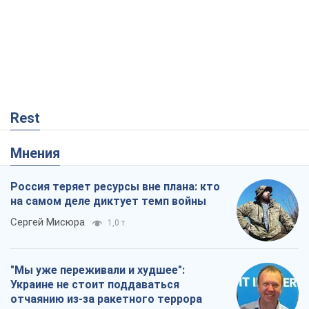
Мнения
Россия теряет ресурсы вне плана: кто
на самом деле диктует темп войны
Сергей Мисюра
1,0 т.
"Мы уже переживали и худшее":
Украине не стоит поддаваться
отчаянию из-за ракетного террора
Сергей Марченко, эксперт
4,2 т.
Что ожидает украинцев в 2026-2028
годах? Основные выводы из новых
прогнозов от НБУ
Василий Фурман
939