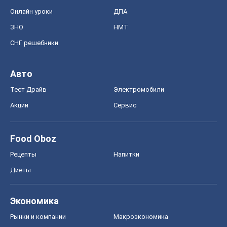
Рынки и компании
Mакроэкономика
MedOboz
Новости медицины
MAMACLUB
Шоу
Афиша
Сплетни
Красота
Мода
Женский Журнал