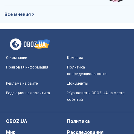
Мир
Расследования
Блоги
Общество
Регионы Украины
Киев
Харьков
Запорожье
Днепр
Черкассы
Спорт
Футбол
Баскетбол
Хоккей
Бокс
Формула-1
Моя школа