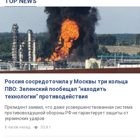
Украина приобрела у Турции 70 баллистических
ракет и многое другое вооружение: в Госдепе
США обнародовали список
Госдеп уже проинформировал об этом американский
Конгресс
8 часов назад
11,8 т.
"Нас услышали лишь одним ухом": в городах
Украины уже 24-й день подряд проходят
митинги в поддержку Федорова. Фото и видео
Антиправительственные выступления с требованием
вернуть Федорова продолжаются до сих пор
8 часов назад
4,6 т.