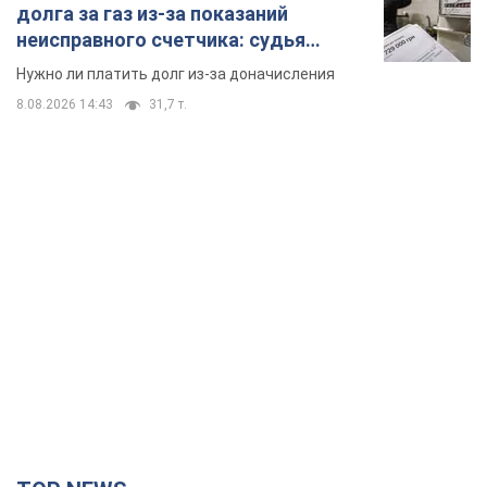
TOP NEWS
Россия сосредоточила у Москвы три кольца
ПВО: Зеленский пообещал "находить
технологии" противодействия
Президент заявил, что даже усовершенствованная система
противовоздушной обороны РФ не гарантирует защиты от
украинских ударов
8 часов назад
53,8 т.