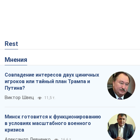
Александр Левченко
16,6 т.
Ни оружия, ни людей: как Лукашенко
создает новую армию
Игар Тышкевич
14,1 т.