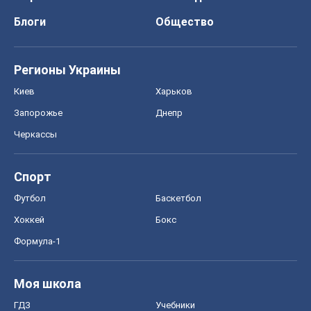
ГДЗ
Учебники
Онлайн уроки
ДПА
ЗНО
НМТ
СНГ решебники
Авто
Тест Драйв
Электромобили
Акции
Сервис
Food Oboz
Рецепты
Напитки
Диеты
Экономика