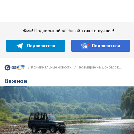
Значительные штрафы и специальные
полигоны: как проблему джипинга решают за
границей
Украине не помешает взять пример со стран Европы
8.08.2026 05:10
2,5 т.
В Прикарпатье после аномальной
жары прошел сильный ливень:
дороги превратились в реки. Видео
Непогода обрушилась на Ивано-Франковскую
область и курортный Буковель
8.08.2026 09:27
36,1 т.