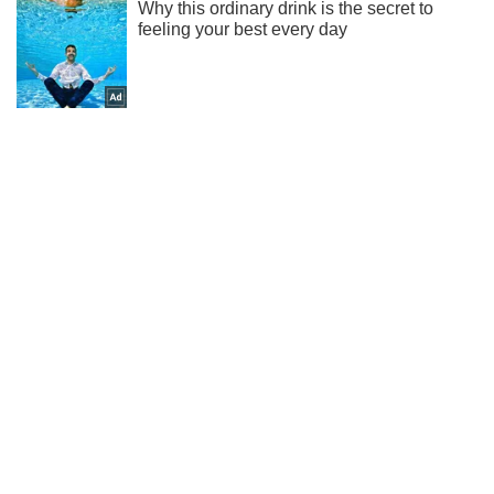
Жми! Подписывайся! Читай только лучшее!
Подписаться
Подписаться
Криминальные новости
Перемирие на Донбассе:...
Важное