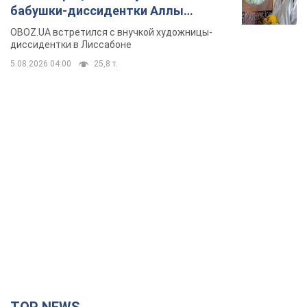
бабушки-диссидентки Аллы
Горской, критике сына Стуса и
OBOZ.UA встретился с внучкой художницы-
бегстве в Португалию с пятью
диссидентки в Лиссабоне
детьми
5.08.2026 04:00
25,8 т.