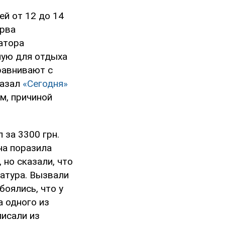
ей от 12 до 14
ерва
ратора
нную для отдыха
равнивают с
казал
«Сегодня»
м, причиной
 за 3300 грн.
на поразила
 но сказали, что
ратура. Вызвали
оялись, что у
а одного из
писали из