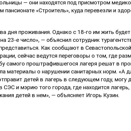
ольницы — они находятся под присмотром медико
м пансионате «Строитель», куда перевезли и здор
а дня проживания. Однако с 18-го им жить будет 
 на 23-е число», — объяснил сотрудник турагентст
представиться. Как сообщают в Севастопольско
ации, сейчас ведутся переговоры о том, где разм
ьбу самого проштрафившегося лагеря решат в про
ла материалы о нарушении санитарных норм. «А д
отправит детей в лагерь в следующем году, могу д
в СЭС и мэрию того города, где находится лагерь, 
ания детей в нем», — объясняет Игорь Кузин.