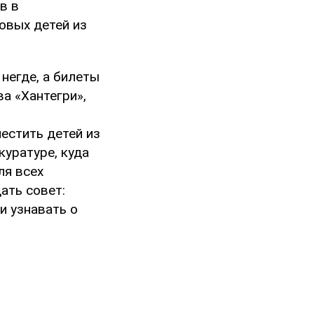
в в
овых детей из
негде, а билеты
ва «Хантегри»,
й
естить детей из
куратуре, куда
ля всех
ать совет:
и узнавать о