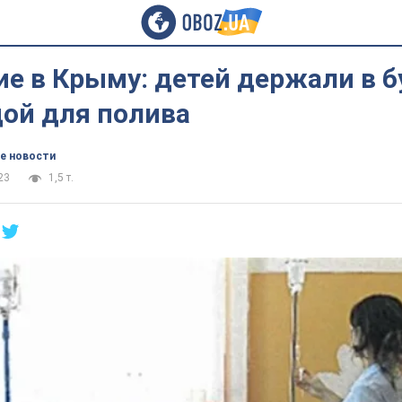
е в Крыму: детей держали в б
дой для полива
е новости
23
1,5 т.