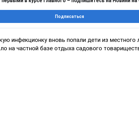
 первыми в курсе главного – подпишитесь на Новини на
Подписаться
ую инфекционку вновь попали дети из местного л
ло на частной базе отдыха садового товариществ