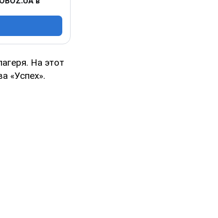
 OBOZ.UA в
агеря. На этот
а «Успех».