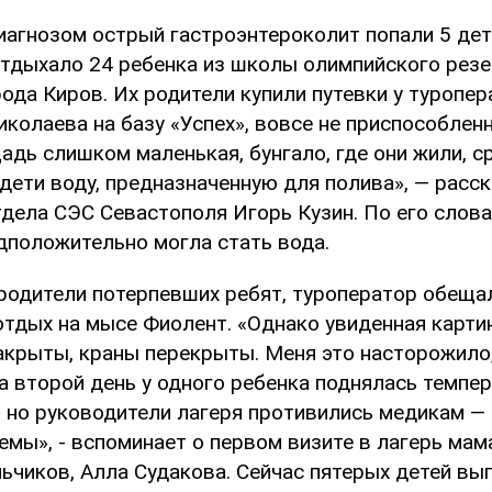
иагнозом острый гастроэнтероколит попали 5 дет
 отдыхало 24 ребенка из школы олимпийского рез
ода Киров. Их родители купили путевки у туропе
иколаева на базу «Успех», вовсе не приспособле
адь слишком маленькая, бунгало, где они жили, с
 дети воду, предназначенную для полива», — расс
тдела СЭС Севастополя Игорь Кузин. По его слова
дположительно могла стать вода.
родители потерпевших ребят, туроператор обещал
тдых на мысе Фиолент. «Однако увиденная карти
акрыты, краны перекрыты. Меня это насторожило,
на второй день у одного ребенка поднялась темпе
 но руководители лагеря противились медикам — б
емы», - вспоминает о первом визите в лагерь мам
ьчиков, Алла Судакова. Сейчас пятерых детей вы