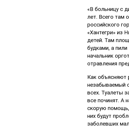
«В больницу с д
лет. Всего там
российского гор
«Хантегри» из Н
детей. Там площ
будками, а пили
начальник орго
отравления пре
Как объясняют 
незабываемый о
всех. Туалеты з
все починят. А 
скорую помощь,
них будут пробл
заболевших мал