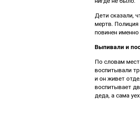
нигде не было.
Дети сказали, ч
мертв. Полиция 
повинен именно
Выпивали и по
По словам мест
воспитывали тре
и он живет отде
воспитывает дву
деда, а сама уе