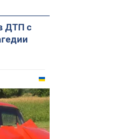
в ДТП с
агедии