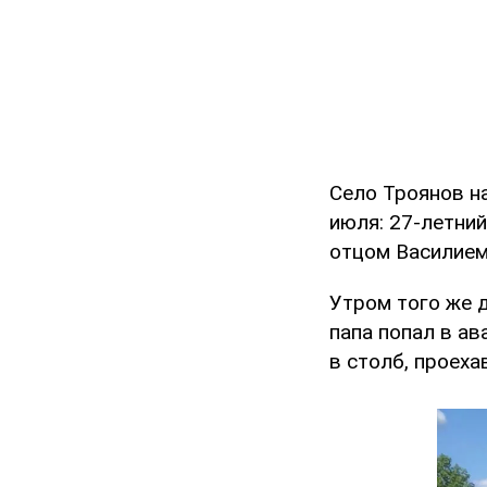
Село Троянов н
июля: 27-летни
отцом Василием.
Утром того же д
папа попал в ав
в столб, проеха