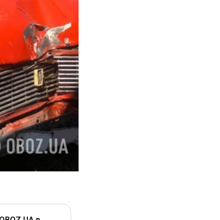
 OBOZ.UA в