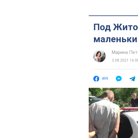
Под Жито
маленьки
Марина Пет
3.08.2021 16:0
499