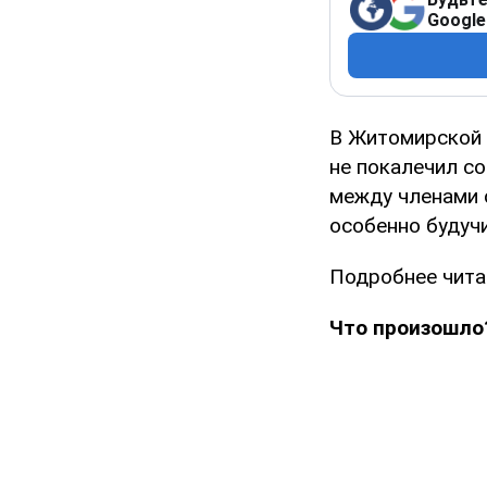
Google
В Житомирской о
не покалечил с
между членами с
особенно будуч
Подробнее чита
Что произошло