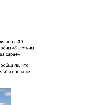
оизошла 30
своим 49-летним
за сараем.
сообщили, что
ули" и врезался