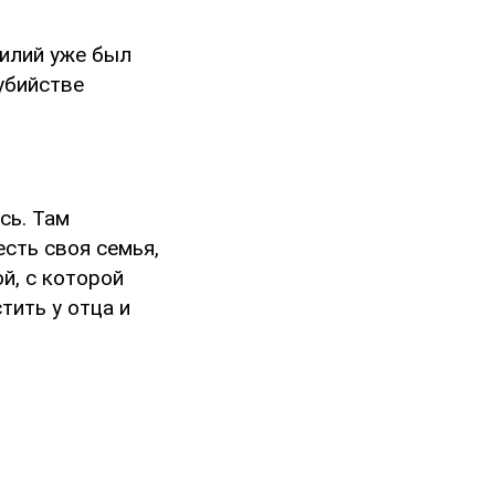
силий уже был
убийстве
сь. Там
есть своя семья,
й, с которой
тить у отца и