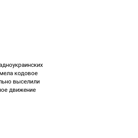
падноукраинских
имела кодовое
ельно выселили
ное движение