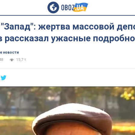
"Запад": жертва массовой де
в рассказал ужасные подробн
е новости
48
15,7 т.