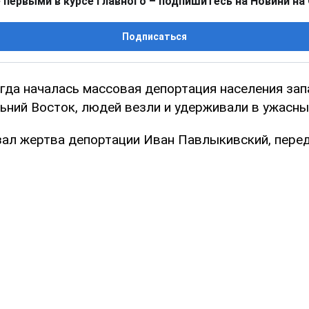
 первыми в курсе главного – подпишитесь на Новини на
Подписаться
огда началась массовая депортация населения за
ьний Восток, людей везли и удерживали в ужасны
зал жертва депортации Иван Павлыкивский, пере