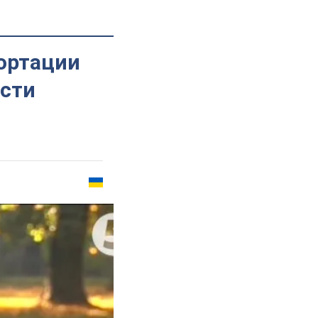
портации
ости