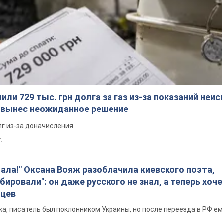
ли 729 тыс. грн долга за газ из-за показаний неи
я вынес неожиданное решение
лг из-за доначисления
.
пала!" Оксана Вояж разоблачила киевского поэта,
бировали": он даже русского не знал, а теперь хоч
нцев
а, писатель был поклонником Украины, но после переезда в РФ е