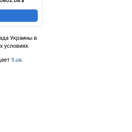
 OBOZ.UA в
пада Украины в
х условиях.
дает
5.ua
.