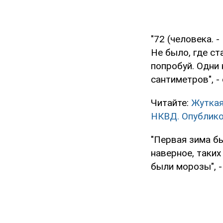
"72 (человека. 
Не было, где ст
попробуй. Одни н
сантиметров", - 
Читайте:
Жуткая
НКВД. Опублико
"Первая зима б
наверное, таких
были морозы", -