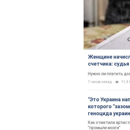
Женщине начисли
счетчика: судь
Нужно ли платить до
7 часов назад
11,9 т
"Это Украина на
которого "зазом
геноцида украи
Как отметила артистк
"промыли мозги"