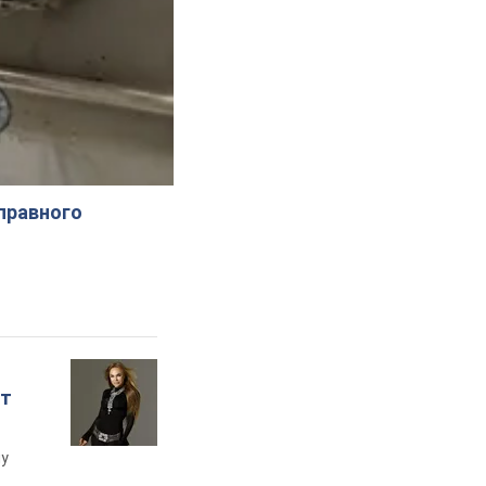
справного
ет
му