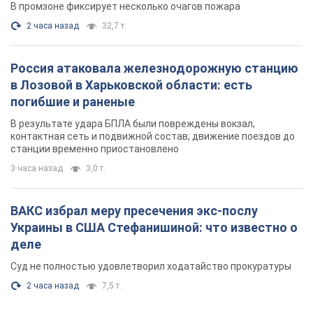
В промзоне фиксирует несколько очагов пожара
2 часа назад
32,7 т.
Россия атаковала железнодорожную станцию
в Лозовой в Харьковской области: есть
погибшие и раненые
В результате удара БПЛА были повреждены вокзал,
контактная сеть и подвижной состав; движение поездов до
станции временно приостановлено
3 часа назад
3,0 т.
ВАКС избрал меру пресечения экс-послу
Украины в США Стефанишиной: что известно о
деле
Суд не полностью удовлетворил ходатайство прокуратуры
2 часа назад
7,5 т.