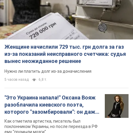
Женщине начислили 729 тыс. грн долга за газ
из-за показаний неисправного счетчика: судья
вынес неожиданное решение
Нужно ли платить долг из-за доначисления
5 часов назад
6,8 т.
"Это Украина напала!" Оксана Вояж
разоблачила киевского поэта,
которого "зазомбировали": он даже
русского не знал, а теперь хочет
Как отметила артистка, писатель был
геноцида украинцев
поклонником Украины, но после переезда в РФ
ему "промыли мозги"