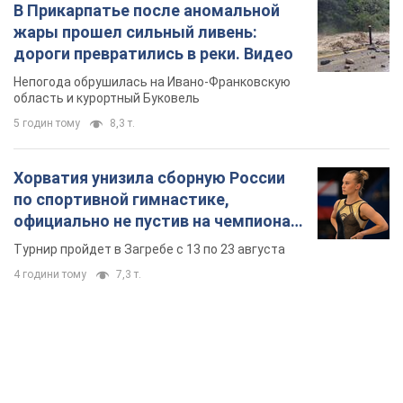
В Прикарпатье после аномальной
жары прошел сильный ливень:
дороги превратились в реки. Видео
Непогода обрушилась на Ивано-Франковскую
область и курортный Буковель
5 годин тому
8,3 т.
Хорватия унизила сборную России
по спортивной гимнастике,
официально не пустив на чемпионат
Европы основных спортсменов
Турнир пройдет в Загребе с 13 по 23 августа
4 години тому
7,3 т.