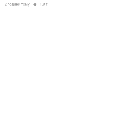
2 години тому
1,8 т.