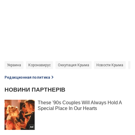
Украина
Коронавирус
Оккупация Крыма
Новости Крыма
гр
Редакционная политика