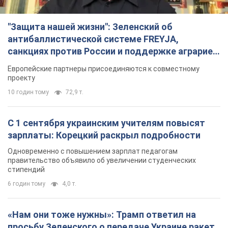
"Защита нашей жизни": Зеленский об
антибаллистической системе FREYJA,
санкциях против России и поддержке аграриев.
Видео
Европейские партнеры присоединяются к совместному
проекту
10 годин тому
72,9 т.
С 1 сентября украинским учителям повысят
зарплаты: Корецкий раскрыл подробности
Одновременно с повышением зарплат педагогам
правительство объявило об увеличении студенческих
стипендий
6 годин тому
4,0 т.
«Нам они тоже нужны»: Трамп ответил на
просьбу Зеленского о передаче Украине ракет