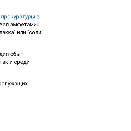
 прокуратуры в
вал амфетамин,
акка" или "соли
адил сбыт
так и среди
нослужащих