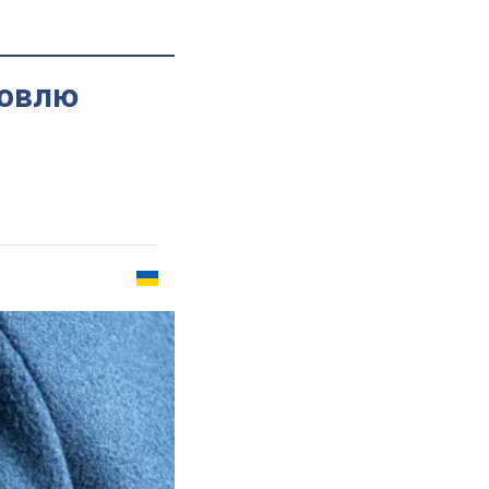
говлю