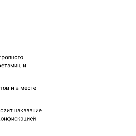
тропного
етамин, и
тов и в месте
розит наказание
 конфискацией