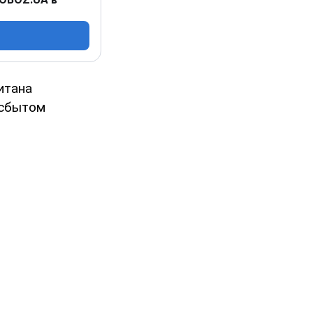
итана
 сбытом