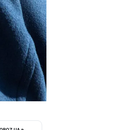
 OBOZ.UA в