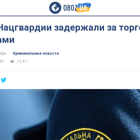
Нацгвардии задержали за тор
ами
арь
Криминальные новости
30
12,4 т.