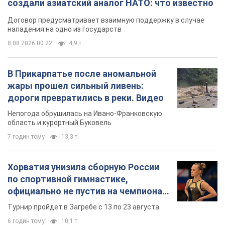
создали азиатский аналог НАТО: что известно
Договор предусматривает взаимную поддержку в случае
нападения на одно из государств
8.08.2026 00:22
4,9 т.
В Прикарпатье после аномальной
жары прошел сильный ливень:
дороги превратились в реки. Видео
Непогода обрушилась на Ивано-Франковскую
область и курортный Буковель
7 годин тому
13,3 т.
Хорватия унизила сборную России
по спортивной гимнастике,
официально не пустив на чемпионат
Европы основных спортсменов
Турнир пройдет в Загребе с 13 по 23 августа
6 годин тому
10,1 т.