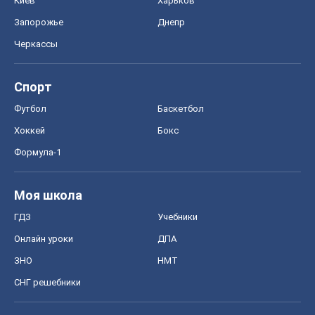
Киев
Харьков
Запорожье
Днепр
Черкассы
Спорт
Футбол
Баскетбол
Хоккей
Бокс
Формула-1
Моя школа
ГДЗ
Учебники
Онлайн уроки
ДПА
ЗНО
НМТ
СНГ решебники