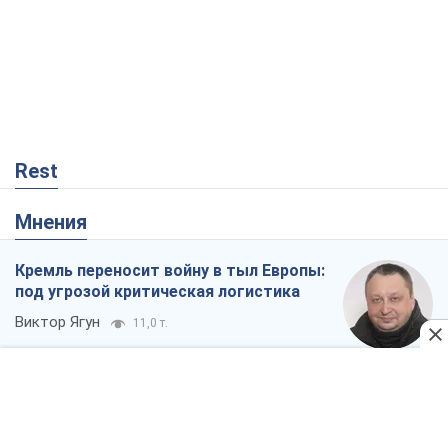
Мнения
Кремль переносит войну в тыл Европы:
под угрозой критическая логистика
Виктор Ягун
11,0 т.
На чьей стороне истории выступает
Дональд Трамп?
Виктор Каспрук
9,3 т.
О запланированной вырубке более 600
деревьев и теплотрассе: что
происходит на Теремках в Киеве
Владислав Самойленко
771