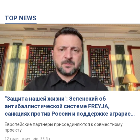
"Защита нашей жизни": Зеленский об
антибаллистической системе FREYJA,
санкциях против России и поддержке аграриев.
Видео
Европейские партнеры присоединяются к совместному
проекту
12 годин тому
88,5 т.
С 1 сентября украинским учителям повысят
зарплаты: Корецкий раскрыл подробности
Одновременно с повышением зарплат педагогам
правительство объявило об увеличении студенческих
стипендий
7 годин тому
6,2 т.