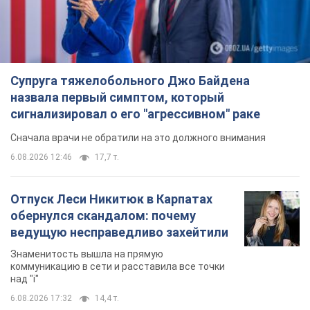
Сначала врачи не обратили на это должного внимания
6.08.2026 12:46
17,7 т.
Отпуск Леси Никитюк в Карпатах
обернулся скандалом: почему
ведущую несправедливо захейтили
Знаменитость вышла на прямую
коммуникацию в сети и расставила все точки
над "i"
6.08.2026 17:32
14,4 т.
"Динамо" с победы стартовало в
квалификации Лиги конференций.
Видео
Матч прошел в Люблине
10 годин тому
2,8 т.