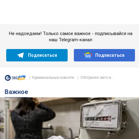
Важное
Женщине начислили 729 тыс. грн долга за газ
из-за показаний неисправного счетчика: судья
вынес неожиданное решение
Нужно ли платить долг из-за доначисления
7 часов назад
12,0 т.
"Это Украина напала!" Оксана Вояж