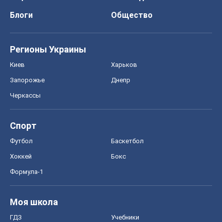
Футбол
Баскетбол
Хоккей
Бокс
Формула-1
Моя школа
ГДЗ
Учебники
Онлайн уроки
ДПА
ЗНО
НМТ
СНГ решебники
Авто
Тест Драйв
Электромобили
Акции
Сервис
Food Oboz