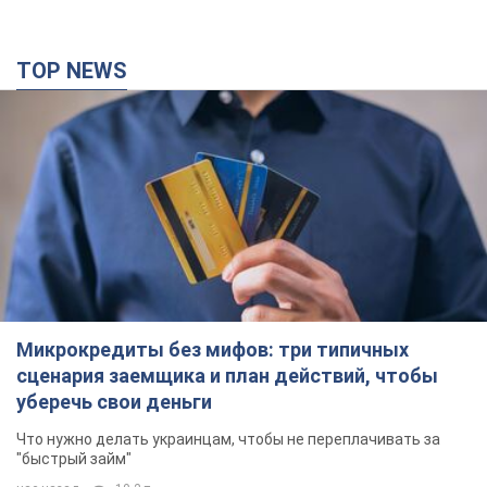
Микрокредиты без мифов: три типичных
сценария заемщика и план действий, чтобы
уберечь свои деньги
Что нужно делать украинцам, чтобы не переплачивать за
"быстрый займ"
час назад
10,2 т.
Херсон полностью остался без света, во
Львове аварийные отключения: ситуация в
энергосистеме 6 августа
Россияне нанесли удар по важному энергообъекту
41 минуту назад
8,9 т.
Зеленский созвал совещание по вопросам
подготовки украинской баллистики и