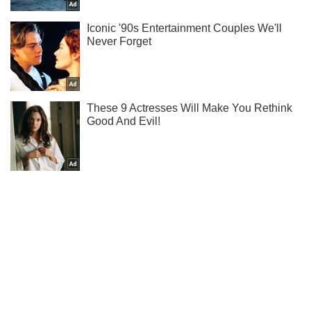
Не надоедаем! Только самое важное - подписывайся на
наш Telegram-канал
Подписаться
Подписаться
Криминальные новости
Обстрелял авто и...