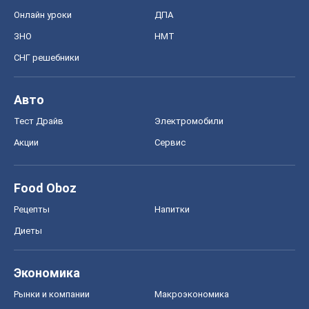
Рецепты
Напитки
Диеты
Экономика
Рынки и компании
Mакроэкономика
MedOboz
Новости медицины
MAMACLUB
Шоу
Афиша
Сплетни
Красота
Мода
Женский Журнал