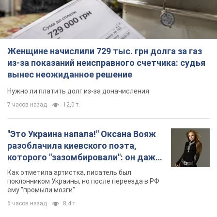
разоблачила киевского поэта,
которого "зазомбировали": он даже
русского не знал, а теперь хочет
Как отметила артистка, писатель был
геноцида украинцев
поклонником Украины, но после переезда в РФ
ему "промыли мозги"
6 часов назад
8,4 т.
"Был обессилен": в Украине спасли
раненого грифа, выбравшего для
себя нетипичный маршрут. Фото
Пострадавшую птицу обнаружили на границе
Киевской и Черкасской областей
6 часов назад
3,1 т.