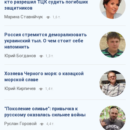
Юрий Кирпичев
1,4 т.
"Поколение оливье": привычка к
русскому оказалась сильнее войны
Руслан Горовой
4,4 т.
Все мнения
О компании
Команда
Правовая информация
Политика
конфиденциальности
Реклама на сайте
Документы