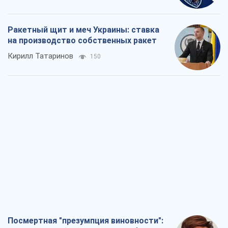
Посмертная "презумпция виновности":
кто разрешил ТЦК судить погибших
защитников
Марина Ставнійчук
1,6 т.
Россия стремится деморализовать
украинский тыл. О чем стоит себе
напомнить
Юрий Богданов
1,3 т.
Хозяева Черного моря: о казацкой
морской славе