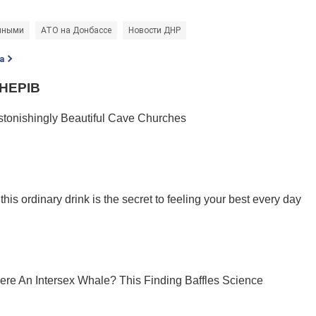
нными
АТО на Донбассе
Новости ДНР
а