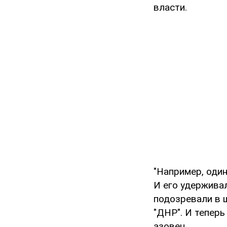
власти.
"Например, один
И его удерживал
подозревали в ш
"ДНР". И теперь
азовец.