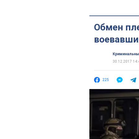
Обмен пл
воевавших
Криминальны
30.12.2017 14:
225