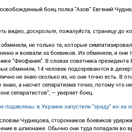
 освобожденный боец полка "Азов" Евгений Чудне
ь видео, доскрольте, пожалуйста, страницу до ко
о обменяли, не только те, которые симпатизировали
енно и воевали за боевиков. Их обменяли, и они 
нике "Феофания". В словах советника президента
рых обменяли, 14 человек подозреваются в дезер
лично не знаю сколько их, но они точно есть. В о
 знаю, а насчет сепаратизма точно, потому что н
оне сепаратистов", — уверяет боец.
е подавлены: в Украине запустили "зраду" из-за 
о словам Чуднецова, сторонников боевиков удерж
рение в шпионаже. Обычно они туда попадали во 