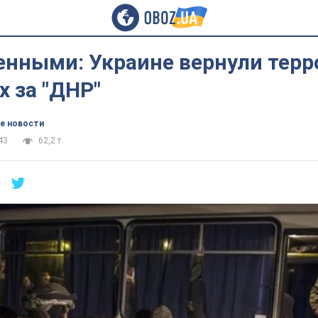
енными: Украине вернули терр
 за "ДНР"
е новости
43
62,2 т.