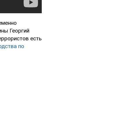
еменно
ины Георгий
еррористов есть
одства по