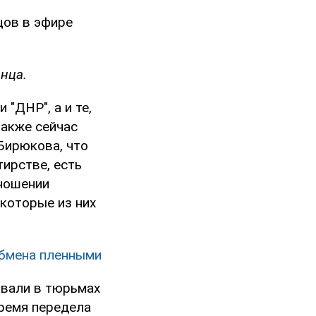
цов в эфире
нца.
 "ДНР", а и те,
также сейчас
 Бирюкова, что
тирстве, есть
тношении
екоторые из них
обмена пленными
ивали в тюрьмах
время передела