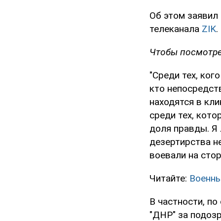
Об этом заявил
телеканала
ZIK
.
Чтобы посмотрет
"Среди тех, ког
кто непосредств
находятся в кли
среди тех, кото
доля правды. Я 
дезертирства не
воевали на стор
Читайте:
Военны
В частности, п
"ДНР" за подоз