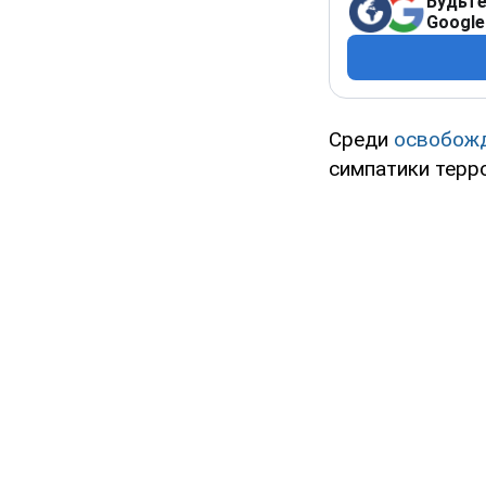
Будьте
Google
Среди
освобожд
симпатики терро