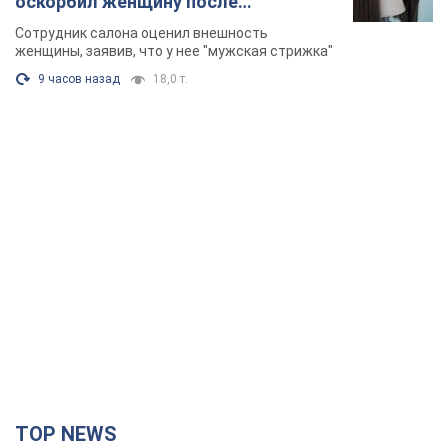
оскорбил женщину после
химиотерапии, разгорелся скандал.
Сотрудник салона оценил внешность
Фото
женщины, заявив, что у нее "мужская стрижка"
9 часов назад
18,0 т.
TOP NEWS