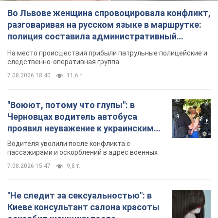
Во Львове женщина спровоцировала конфликт,
разговаривая на русском языке в маршрутке:
полиция составила административный
протокол. Видео
На место происшествия прибыли патрульные полицейские и
следственно-оперативная группа
7.08.2026 18:40
11,6 т.
"Воюют, потому что глупы": в
Черновцах водитель автобуса
проявил неуважение к украинским
военным и поплатился за это.
Водителя уволили после конфликта с
Видео
пассажирами и оскорблений в адрес военных
7.08.2026 15:47
9,8 т.
"Не следит за сексуальностью": в
Киеве консультант салона красоты