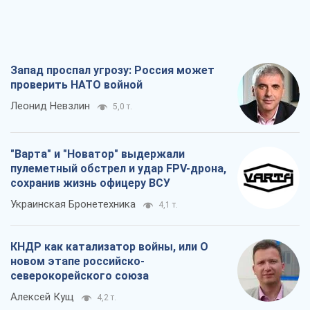
Запад проспал угрозу: Россия может
проверить НАТО войной
Леонид Невзлин
5,0 т.
"Варта" и "Новатор" выдержали
пулеметный обстрел и удар FPV-дрона,
сохранив жизнь офицеру ВСУ
Украинская Бронетехника
4,1 т.
КНДР как катализатор войны, или О
новом этапе российско-
северокорейского союза
Алексей Кущ
4,2 т.