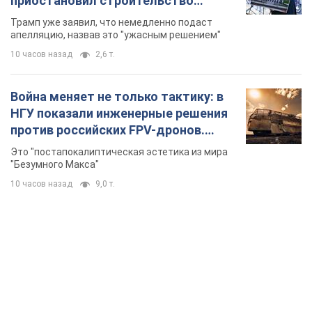
приостановил строительство
бального зала стоимостью 400 млн
Трамп уже заявил, что немедленно подаст
долларов
апелляцию, назвав это "ужасным решением"
10 часов назад
2,6 т.
Война меняет не только тактику: в
НГУ показали инженерные решения
против российских FPV-дронов.
Фото
Это "постапокалиптическая эстетика из мира
"Безумного Макса"
10 часов назад
9,0 т.