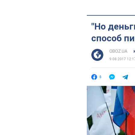
"Но деньг
способ пи
OBOZ.UA
9.08.2017 12:1
6