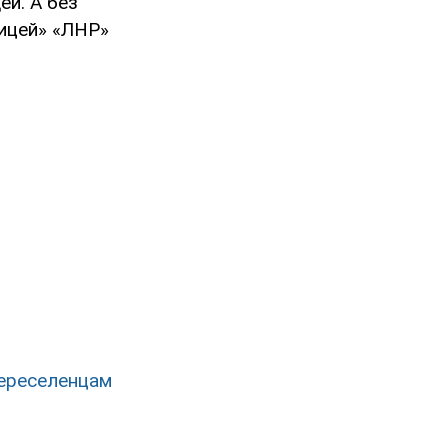
ей. А без
ницей» «ЛНР»
переселенцам