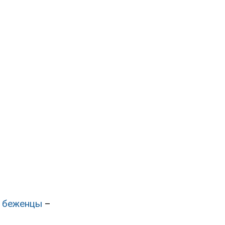
е беженцы
–