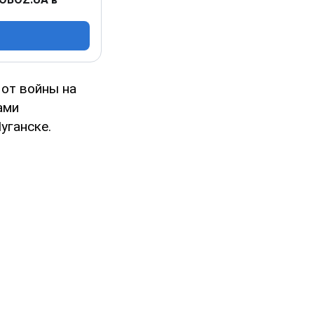
 от войны на
ами
уганске.