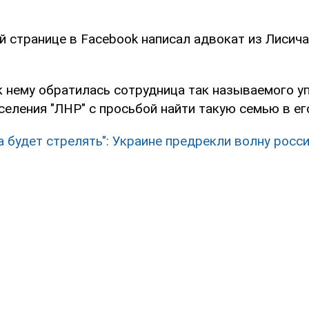
й странице в Facebook написал адвокат из Лисич
к нему обратилась сотрудница так называемого у
еления "ЛНР" с просьбой найти такую семью в ег
а будет стрелять": Украине предрекли волну росс