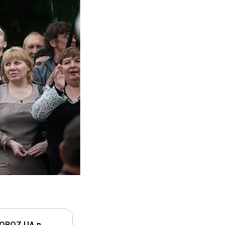
 OBOZ.UA в