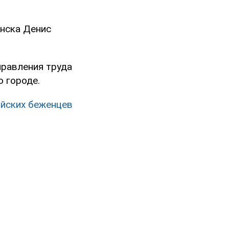
анска Денис
правления труда
о городе.
ийских беженцев