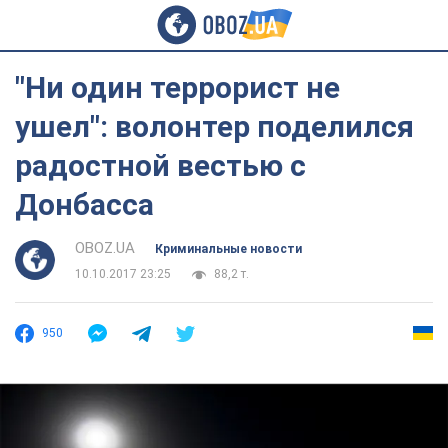
"Ни один террорист не
ушел": волонтер поделился
радостной вестью с
Донбасса
OBOZ.UA
Криминальные новости
10.10.2017 23:25
88,2 т.
950