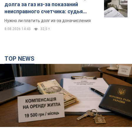
долга за газ из-за показаний
неисправного счетчика: судья
вынес неожиданное решение
Нужно ли платить долг из-за доначисления
8.08.2026 14:43
32,5 т.
TOP NEWS