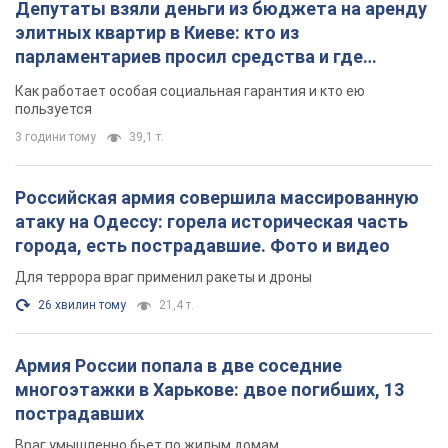
Депутаты взяли деньги из бюджета на аренду
элитных квартир в Киеве: кто из
парламентариев просил средства и где
поселился
Как работает особая социальная гарантия и кто ею
пользуется
3 години тому
39,1 т.
Российская армия совершила массированную
атаку на Одессу: горела историческая часть
города, есть пострадавшие. Фото и видео
Для террора враг применил ракеты и дроны
26 хвилин тому
21,4 т.
Армия России попала в две соседние
многоэтажки в Харькове: двое погибших, 13
пострадавших
Враг умышленно бьет по жилым домам