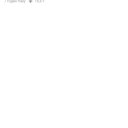
7 годин тому
18,6 т.