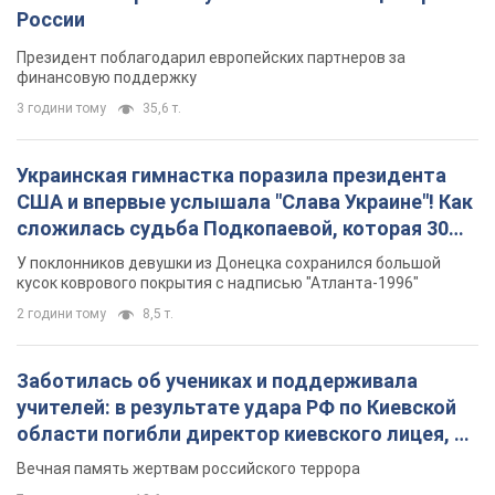
России
Президент поблагодарил европейских партнеров за
финансовую поддержку
3 години тому
35,6 т.
Украинская гимнастка поразила президента
США и впервые услышала "Слава Украине"! Как
сложилась судьба Подкопаевой, которая 30
лет назад завоевала "золото" Олимпиады
У поклонников девушки из Донецка сохранился большой
кусок коврового покрытия с надписью "Атланта-1996"
2 години тому
8,5 т.
Заботилась об учениках и поддерживала
учителей: в результате удара РФ по Киевской
области погибли директор киевского лицея, её
муж и внук
Вечная память жертвам российского террора