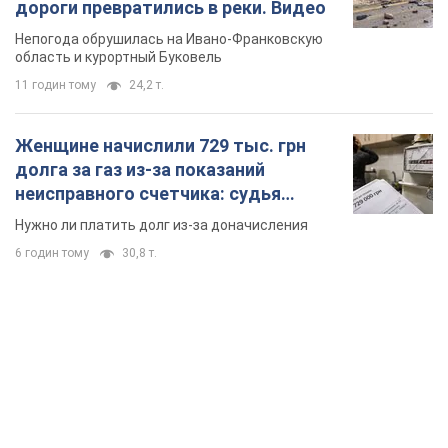
дороги превратились в реки. Видео
Непогода обрушилась на Ивано-Франковскую
область и курортный Буковель
11 годин тому
24,2 т.
Женщине начислили 729 тыс. грн
долга за газ из-за показаний
неисправного счетчика: судья
вынес неожиданное решение
Нужно ли платить долг из-за доначисления
6 годин тому
30,8 т.