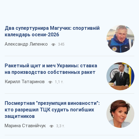
Два супертурнира Магучих: спортивній
календарь осени-2026
Александр Липенко
345
Ракетный щит и меч Украины: ставка
на производство собственных ракет
Кирилл Татаринов
1,1 т.
Посмертная "презумпция виновности":
кто разрешил ТЦК судить погибших
защитников
Марина Ставнійчук
3,3 т.