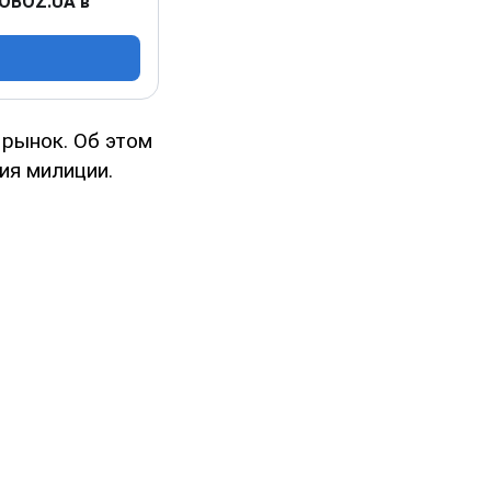
 OBOZ.UA в
 рынок. Об этом
ия милиции.