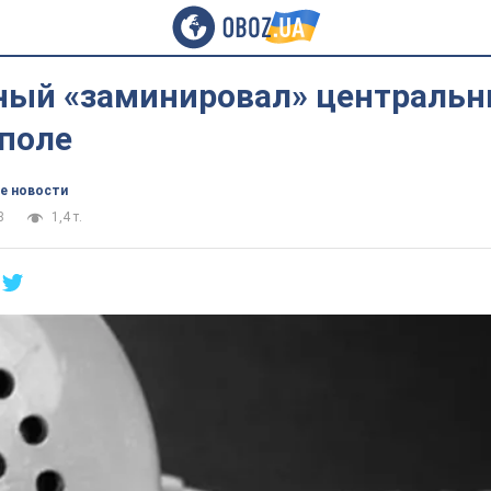
ный «заминировал» централь
ополе
е новости
8
1,4 т.