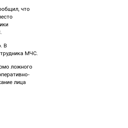
ообщил, что
место
ики
.
. В
отрудника МЧС.
домо ложного
оперативно-
жание лица