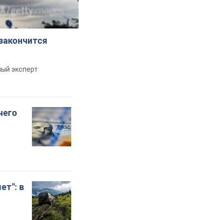
 закончится
ный эксперт
чего
ет": в