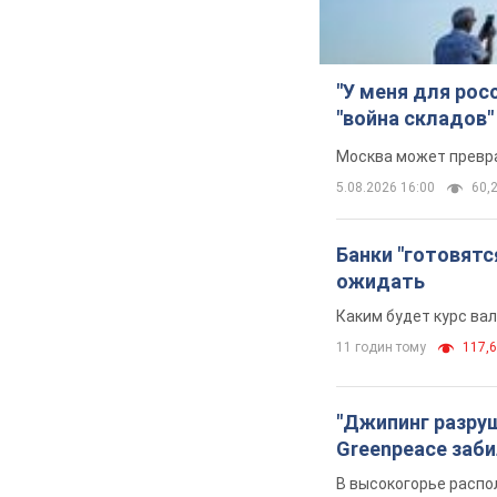
"У меня для рос
"война складов"
Москва может превра
5.08.2026 16:00
60,2
Банки "готовятс
ожидать
Каким будет курс ва
11 годин тому
117,6
"Джипинг разру
Greenpeace заби
В высокогорье распо