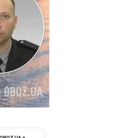
 OBOZ.UA в