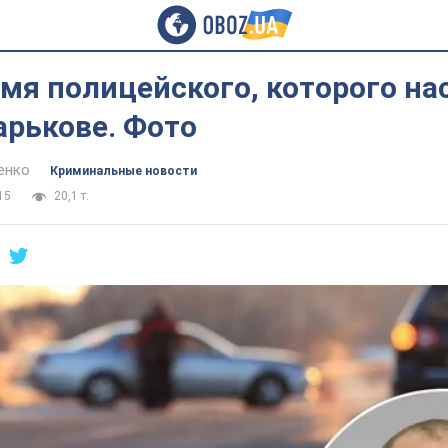
мя полицейского, которого на
арькове. Фото
енко
Криминальные новости
15
20,1 т.