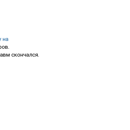
 на
ров.
авм скончался.