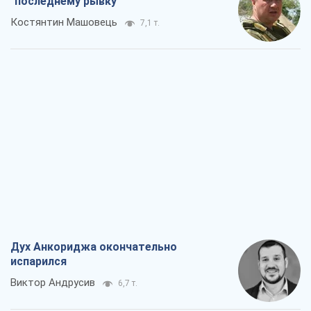
"последнему рывку"
Костянтин Машовець
7,1 т.
Дух Анкориджа окончательно
испарился
Виктор Андрусив
6,7 т.