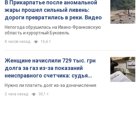
В Прикарпатье после аномальной
жары прошел сильный ливень:
дороги превратились в реки. Видео
Непогода обрушилась на Ивано-Франковскую
область и курортный Буковель
8 часов назад
16,6 т.
Женщине начислили 729 тыс. грн
долга за газ из-за показаний
неисправного счетчика: судья
вынес неожиданное решение
Нужно ли платить долг из-за доначисления
2 часа назад
30,1 т.