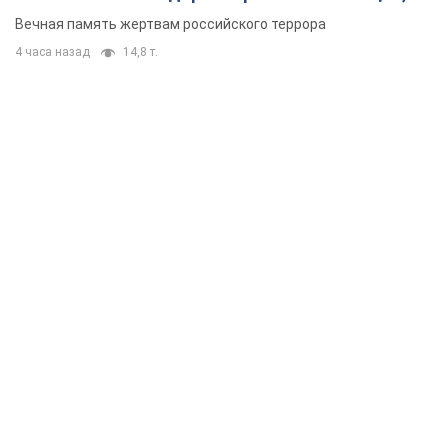
муж и внук
Вечная память жертвам российского террора
4 часа назад
14,8 т.