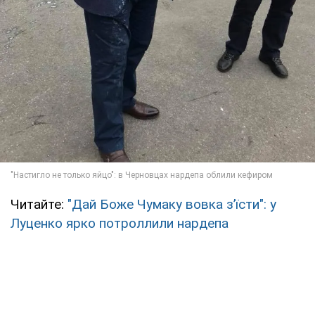
Читайте:
"Дай Боже Чумаку вовка з’їсти": у
Луценко ярко потроллили нардепа