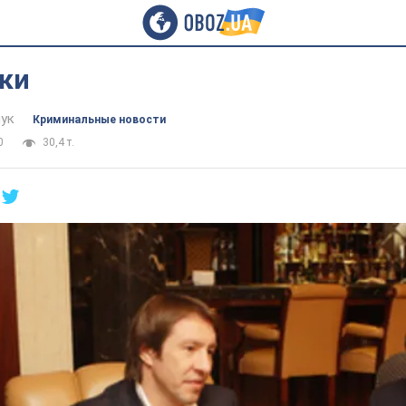
ки
ук
Криминальные новости
0
30,4 т.