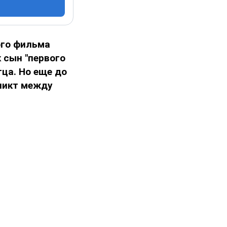
ого фильма
к сын "первого
тца.
Но еще до
ликт между