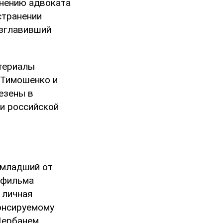
мнению адвоката
странении
озглавивший
атериалы
 Тимошенко и
езены в
и российской
-младший от
 фильма
 личная
нонсируемому
Щербанем.