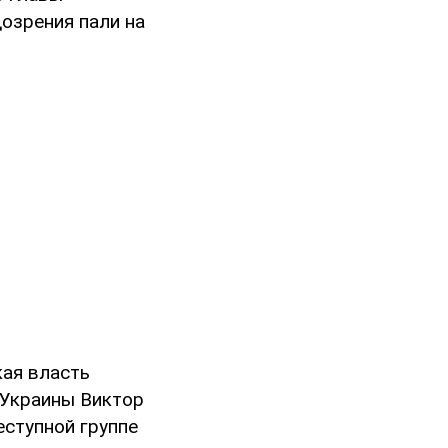
озрения пали на
кая власть
 Украины Виктор
еступной группе