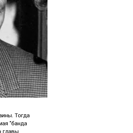
аины. Тогда
мая "банда
о главы