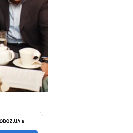
 OBOZ.UA в