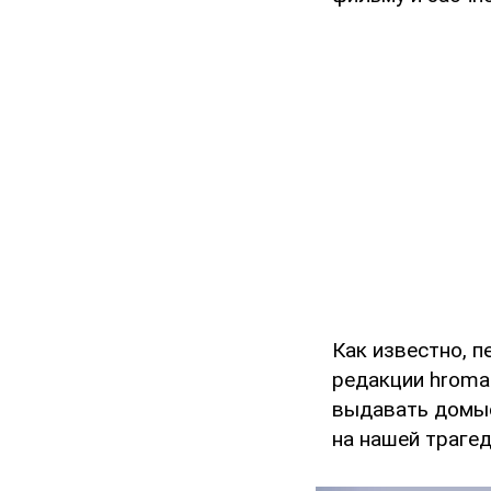
Как известно, п
редакции hromad
выдавать домыс
на нашей трагед