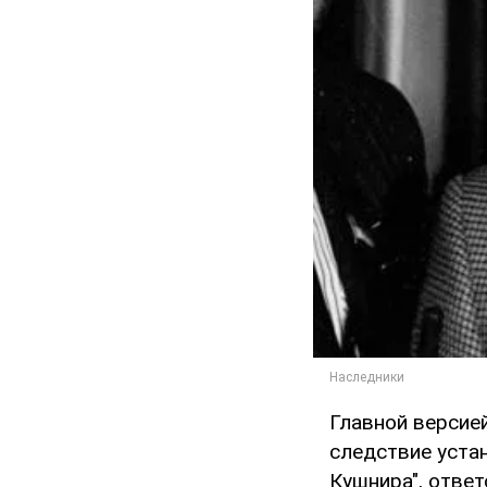
Главной версие
следствие уста
Кушнира", ответ