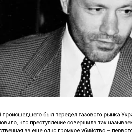
й происшедшего был передел газового рынка Укр
новило, что преступление совершила так называе
ственная за еще одно громкое убийство – первог