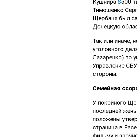
Кушнира
$
500 т
Тимошенко Серг
Щербаня был са
Донецкую облас
Так или иначе, 
уголовного дел
Лазаренко) по 
Управление СБУ
стороны.
Семейная ссор
У покойного Ще
последней жены
положены утвер
страница в Fac
фильму и заочн