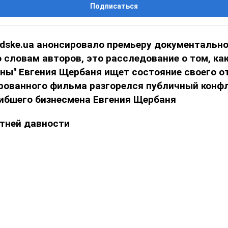
Подписаться
adske.ua анонсировало премьеру документальн
о словам авторов, это расследование о том, ка
ны" Евгения Щербаня ищет состояние своего о
рованного фильма разгорелся публичный конф
ибшего бизнесмена Евгения Щербаня
етней давности