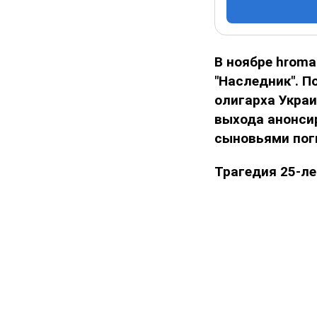
В ноябре hrom
"Наследник". П
олигарха Украи
выхода анонси
сыновьями пог
Трагедия 25-л