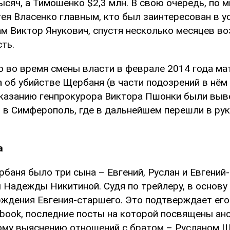
ысяч, а Тимошенко $2,3 млн. В свою очередь, по 
ея Власенко главным, кто был заинтересован в у
м Виктор Янукович, спустя несколько месяцев в
ть.
но во время смены власти в феврале 2014 года м
а об убийстве Щербаня (в части подозрений в нём
указанию генпрокурора Виктора Пшонки были выв
 в Симферополь, где в дальнейшем перешли в рук
а
рбаня было три сына – Евгений, Руслан и Евгений
 Надежды Никитиной. Судя по трейлеру, в основу
ждения Евгения-старшего. Это подтверждает его
ebook, последние посты на которой посвящены а
ому выяснению отношений с братом – Русланом 