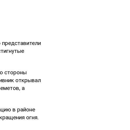
о представители
стигнутые
о стороны
ивник открывал
еметов, а
ацию в районе
кращения огня.