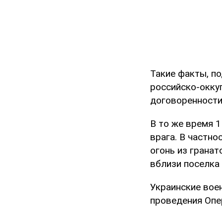
Такие факты, п
российско-окку
договоренности
В то же время 
врага. В частно
огонь из грана
вблизи поселка
Украинские вое
проведения Опе