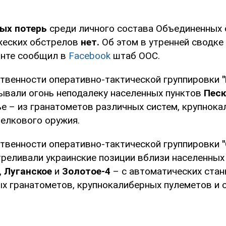
ых потерь
среди личного состава Объединенных 
жеских обстрелов
нет.
Об этом в утренней сводке
онте сообщил в
Facebook
штаб ООС.
ственности оперативно-тактической группировки
ывали огонь неподалеку населенных пунктов
Песк
ье – из гранатометов различных систем, крупнок
релкового оружия.
ственности оперативно-тактической группировки
треливали украинские позиции вблизи населенных
,
Луганское
и
Золотое-4
– с автоматических стан
х гранатометов, крупнокалиберных пулеметов и 