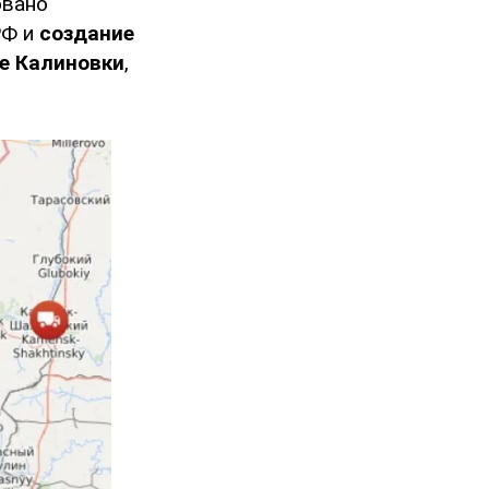
овано
РФ и
создание
не Калиновки
,