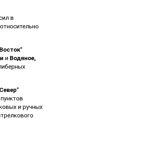
сил в
 относительно
"Восток"
и
и
Водяное,
алиберных
"Север"
 пунктов
ковых и ручных
стрелкового