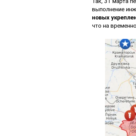
Так, 31 марта 
выполнение ин
новых укрепле
что на временн