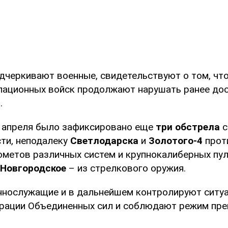
одчеркивают военные, свидетельствуют о том, чт
пационных войск продолжают нарушать ранее до
.
1 апреля было зафиксировано еще
три обстрела
с
сти, неподалеку
Светлодарска
и
Золотого-4
прот
тометов различных систем и крупнокалиберных пул
Новгородское
– из стрелкового оружия.
ннослужащие и в дальнейшем контролируют ситу
рации Объединенных сил и соблюдают режим пре