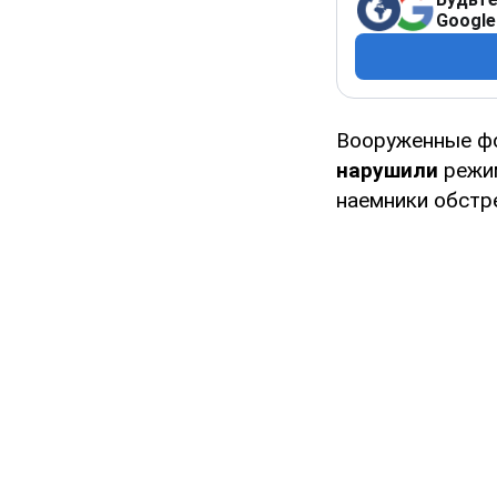
Google
Вооруженные фо
нарушили
режим
наемники обстре