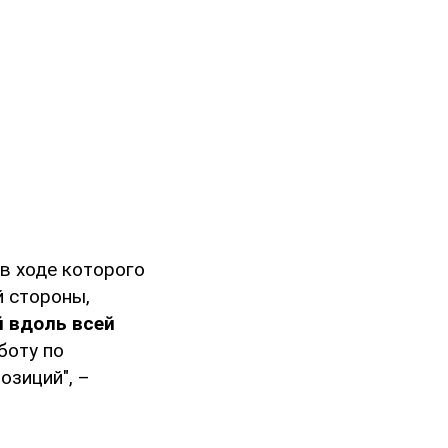
в ходе которого
 стороны,
й вдоль всей
боту по
озиций", –