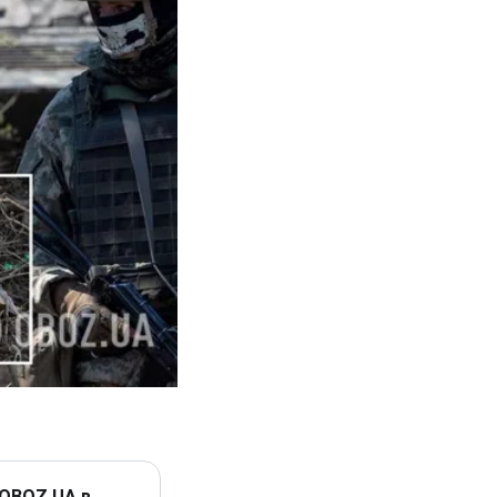
 OBOZ.UA в