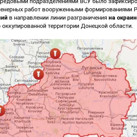
передовыми подразделениями ВСУ было зафиксир
женерных работ вооруженными формированиями 
ний
в направлении линии разграничения
на окраи
о оккупированной территории Донецкой области.