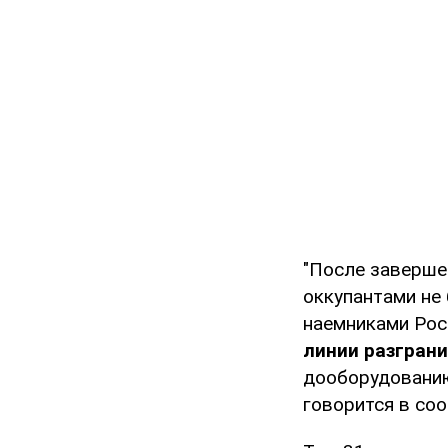
"После заверше
оккупантами не
наемниками Ро
линии разграни
дооборудованию
говорится в со