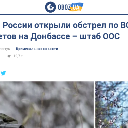
 России открыли обстрел по В
етов на Донбассе – штаб ООС
ничук
Криминальные новости
1
10,7 т.