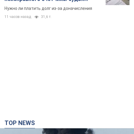
вынес неожиданное решение
Нужно ли платить долг из-за доначисления
11 часов назад
31,6 т.
TOP NEWS