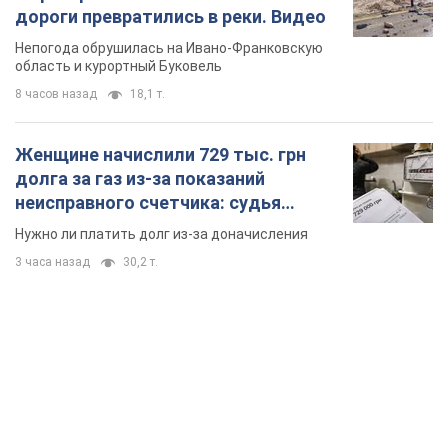
дороги превратились в реки. Видео
Непогода обрушилась на Ивано-Франковскую
область и курортный Буковель
8 часов назад
18,1 т.
Женщине начислили 729 тыс. грн
долга за газ из-за показаний
неисправного счетчика: судья
вынес неожиданное решение
Нужно ли платить долг из-за доначисления
3 часа назад
30,2 т.