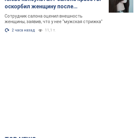
оскорбил женщину после
химиотерапии, разгорелся скандал.
Сотрудник салона оценил внешность
Фото
женщины, заявив, что у нее "мужская стрижка"
2 часа назад
11,1 т.