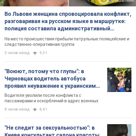
Во Львове женщина спровоцировала конфликт,
разговаривая на русском языке в маршрутке:
полиция составила административный
протокол. Видео
На место происшествия прибыли патрульные полицейские и
следственно-оперативная группа
5 часов назад
9,3 т.
"Воюют, потому что глупы": в
Черновцах водитель автобуса
проявил неуважение к украинским
военным и поплатился за это.
Водителя уволили после конфликта с
Видео
пассажирами и оскорблений в адрес военных
8 часов назад
8,4 т.
"Не следит за сексуальностью": в
Киеве консультант салона красоты