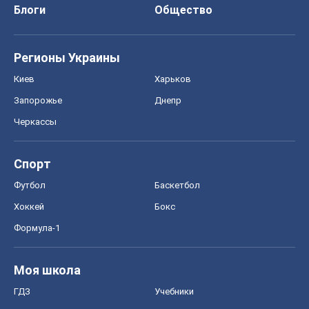
Спорт
Футбол
Баскетбол
Хоккей
Бокс
Формула-1
Моя школа
ГДЗ
Учебники
Онлайн уроки
ДПА
ЗНО
НМТ
СНГ решебники
Авто
Тест Драйв
Электромобили
Акции
Сервис