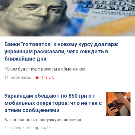
Каким будет курс валюты в обменниках
11 часов назад
149,8 т.
Украинцам обещают по 850 грн от
мобильных операторов: что не так с
этими сообщениями
Как не попасть в ловушку мошенников
6.08.2026 21:02
14,5 т.
Самый дорогой футболист
"Динамо" забил "Карабаху" уже на
10-й минуте матча. Видео
Поединок проходит в Польше
6.08.2026 20:48
6,2 т.