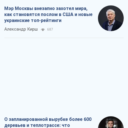
О запланированной вырубке более 600
деревьев и теплотрассе: что
происходит на Теремках в Киеве
Владислав Самойленко
1,5 т.
Как атаки Сил обороны Украины
сократили экспорт российских
нефтепродуктов
Андрей Клименко
3,4 т.