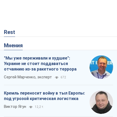
"Мы уже переживали и худшее":
Украине не стоит поддаваться
отчаянию из-за ракетного террора
Сергей Марченко, эксперт
672
Кремль переносит войну в тыл Европы:
под угрозой критическая логистика
Виктор Ягун
12,2 т.
Мэр Москвы внезапно захотел мира,
как становятся послом в США и новые
украинские топ-рейтинги
Александр Кирш
687