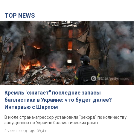
Кремль "сжигает" последние запасы
баллистики в Украине: что будет далее?
Интервью с Шарпом
В июле страна-агрессор установила "рекорд" по количеству
запущенных по Украине баллистических ракет
3 часа назад
39,4 т.
В Екатеринбурге атакован склад Wildberries:
есть попадания, поднялся дым. Фото и видео
Россиянам не помогла даже работа ПВО
3 часа назад
8,1 т.
С 1 сентября украинским учителям повысят