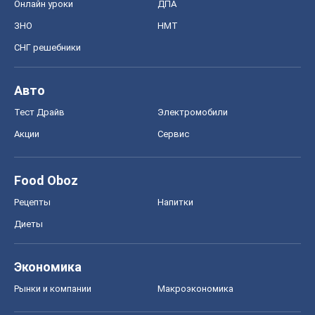
Food Oboz
Рецепты
Напитки
Диеты
Экономика
Рынки и компании
Mакроэкономика
MedOboz
Новости медицины
MAMACLUB
Шоу
Афиша
Сплетни
Красота
Мода