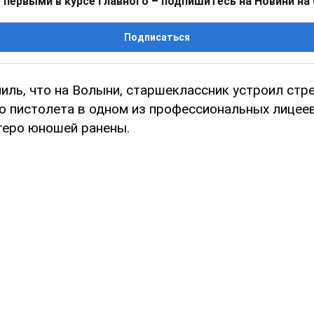
 первыми в курсе главного – подпишитесь на Новини на
Подписаться
иль, что на Волыни, старшеклассник устроил стре
о пистолета в одном из профессиональных лицеев
теро юношей ранены.