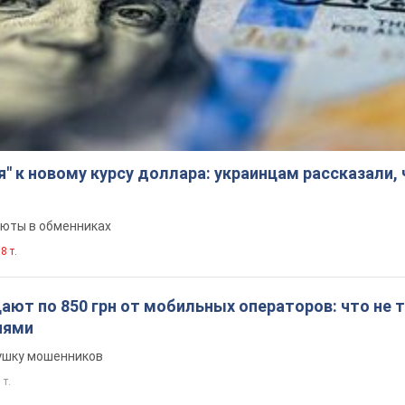
я" к новому курсу доллара: украинцам рассказали,
люты в обменниках
8 т.
ют по 850 грн от мобильных операторов: что не т
иями
вушку мошенников
 т.