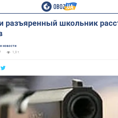
и разъяренный школьник расс
в
е новости
7
1,0 т.