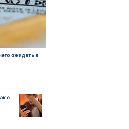
 чего ожидать в
ак с