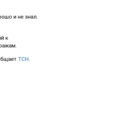
ошо и не знал.
ый к
кражам.
ообщает
ТСН
.