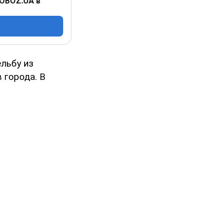
 OBOZ.UA в
льбу из
 города. В