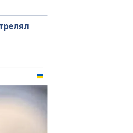
трелял