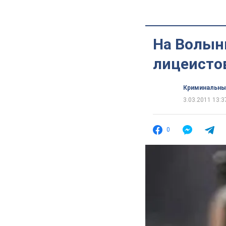
На Волын
лицеисто
Криминальны
3.03.2011 13:3
0