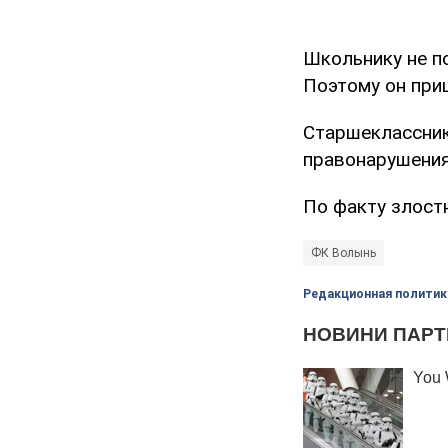
Школьнику не по
Поэтому он приш
Старшеклассник 
правонарушениям
По факту злост
ФК Волынь
Редакционная политик