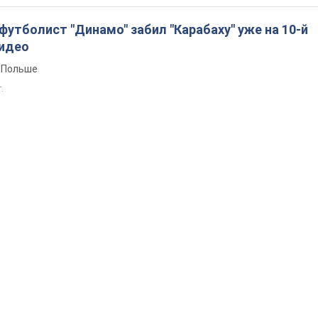
утболист "Динамо" забил "Карабаху" уже на 10-й
Видео
 Польше
т.