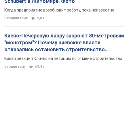
Schubert в Житомире. Фото
Когда предприятие возобновит работу, пока неизвестно
2 години тому
9,8 т.
Киево-Печерскую лавру закроют 80-метровым
"монстром"? Почему киевские власти
отказались остановить строительство
небоскреба "московского верующего"
Какая реакция Кличко на петицию по отмене строительства
6 годин тому
63,4 т.