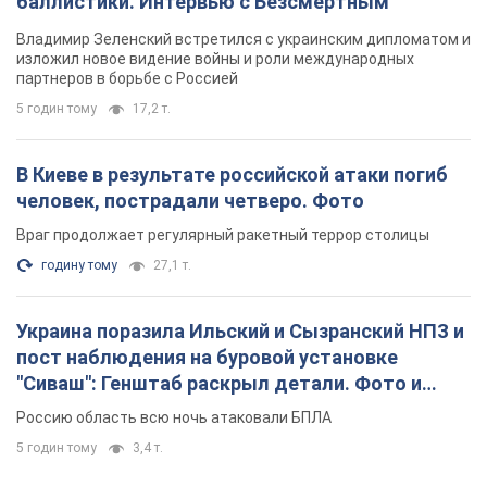
баллистики. Интервью с Безсмертным
Владимир Зеленский встретился с украинским дипломатом и
изложил новое видение войны и роли международных
партнеров в борьбе с Россией
5 годин тому
17,2 т.
В Киеве в результате российской атаки погиб
человек, пострадали четверо. Фото
Враг продолжает регулярный ракетный террор столицы
годину тому
27,1 т.
Украина поразила Ильский и Сызранский НПЗ и
пост наблюдения на буровой установке
"Сиваш": Генштаб раскрыл детали. Фото и
видео
Россию область всю ночь атаковали БПЛА
5 годин тому
3,4 т.