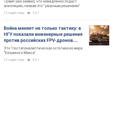
Трамп уже заявил, что немедленно подаст
долларов
апелляцию, назвав это "ужасным решением"
12 годин тому
3,2 т.
Война меняет не только тактику: в
НГУ показали инженерные решения
против российских FPV-дронов.
Фото
Это "постапокалиптическая эстетика из мира
"Безумного Макса"
12 годин тому
9,9 т.