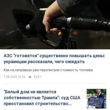
АЗС "готовятся" существенно повышать цены:
украинцам рассказали, чего ожидать
Как на заправках уже переписали стоимость топлива
7.08.2026 22:56
23,8 т.
"Белый дом не является
собственностью Трампа": суд США
приостановил строительство
бального зала стоимостью 400 млн