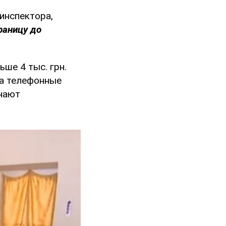
инспектора,
раницу до
ше 4 тыс. грн.
на телефонные
ечают