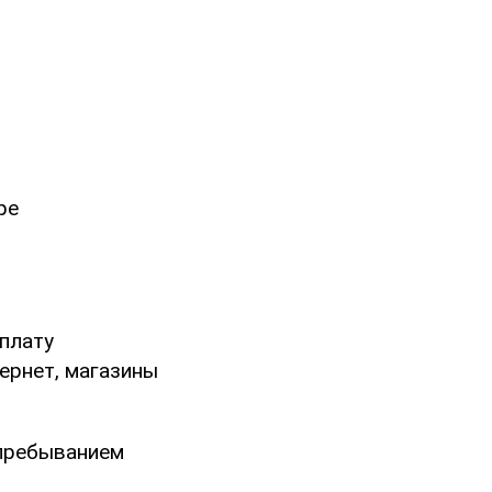
ре
плату
тернет, магазины
пребыванием