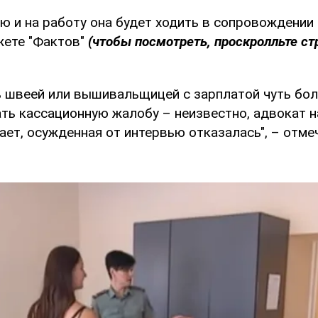
ю и на работу она будет ходить в сопровождении 
жете "Фактов"
(чтобы посмотреть, проскролльте ст
 швеей или вышивальщицей с зарплатой чуть боль
ать кассационную жалобу – неизвестно, адвокат 
ает, осужденная от интервью отказалась", – отм