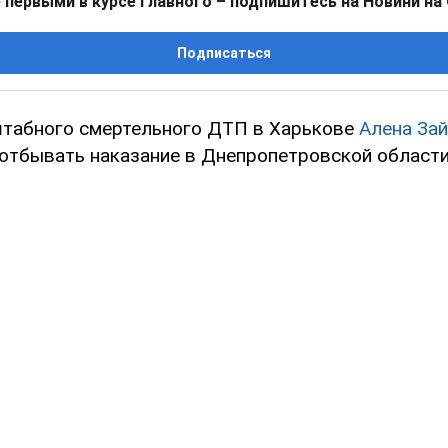
 первыми в курсе главного – подпишитесь на Новини на
Подписаться
табного смертельного ДТП в Харькове
Алена За
 отбывать наказание в Днепропетровской области