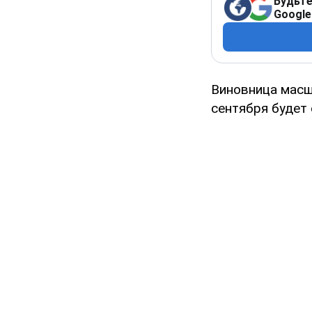
Будьте
Google
Виновница масш
сентября будет