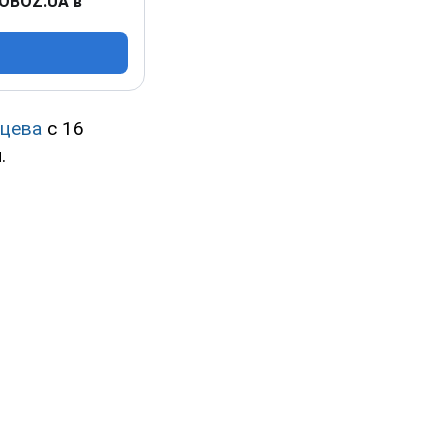
 OBOZ.UA в
йцева
с 16
.