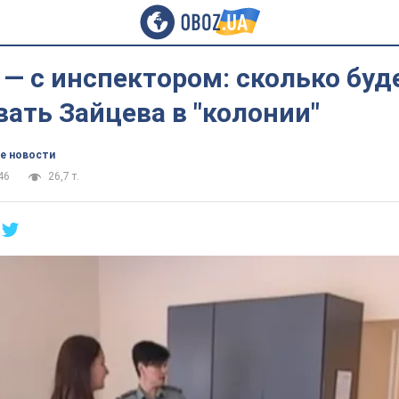
 — с инспектором: сколько буд
ать Зайцева в "колонии"
е новости
46
26,7 т.