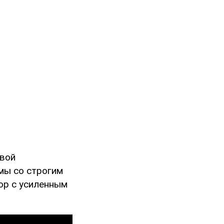
евой
мы со строгим
ор с усиленным