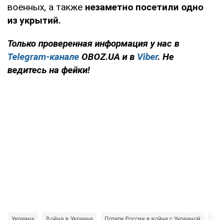
военных, а также
незаметно посетили одно
из укрытий.
Только проверенная информация у нас в
Telegram-канале
OBOZ.UA и в
Viber
. Не
ведитесь на фейки!
Украина
Война в Украине
Потери России в войне с Украиной
До