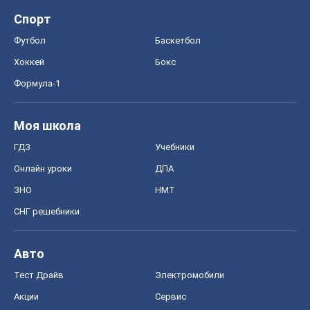
OBOZ.UA
Политика
Мир
Расследования
Блоги
Общество
Регионы Украины
Киев
Харьков
Запорожье
Днепр
Черкассы
Спорт
Футбол
Баскетбол
Хоккей
Бокс
Формула-1