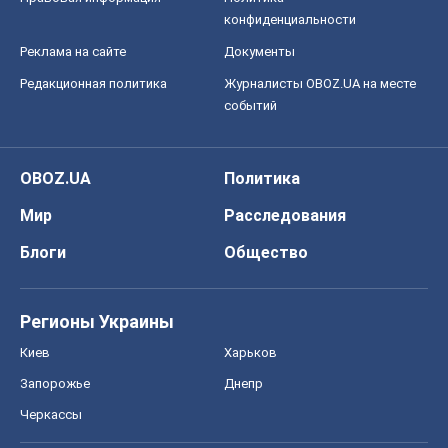
годах? Основные выводы из новых
прогнозов от НБУ
Василий Фурман
25,3 т.
Все мнения
О компании
Команда
Правовая информация
Политика
конфиденциальности
Реклама на сайте
Документы
Редакционная политика
Журналисты OBOZ.UA на месте
событий