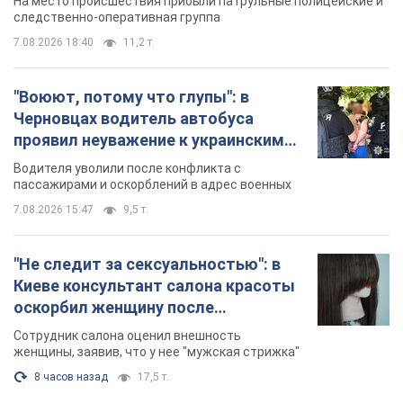
Во Львове женщина спровоцировала конфликт,
разговаривая на русском языке в маршрутке:
полиция составила административный
протокол. Видео
На место происшествия прибыли патрульные полицейские и
следственно-оперативная группа
7.08.2026 18:40
11,2 т.
"Воюют, потому что глупы": в
Черновцах водитель автобуса