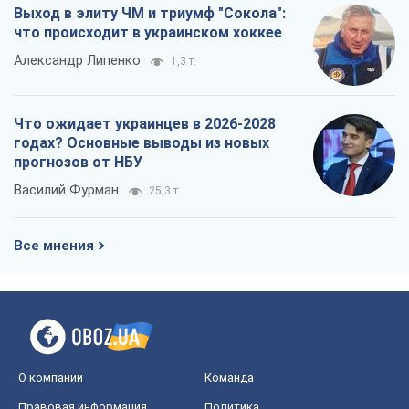
"Варта" и "Новатор" выдержали
пулеметный обстрел и удар FPV-дрона,
сохранив жизнь офицеру ВСУ
Украинская Бронетехника
3,4 т.
КНДР как катализатор войны, или О
новом этапе российско-
северокорейского союза
Алексей Кущ
3,5 т.
Выход в элиту ЧМ и триумф "Сокола":
что происходит в украинском хоккее
Александр Липенко
1,3 т.
Что ожидает украинцев в 2026-2028