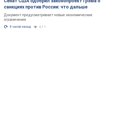
трое людей, среди них – ребенок. Фото
Также есть пострадавшие из-за атаки врага
2 часа назад
27,5 т.
"Верните Федорова": в городах Украины уже
23-й день подряд проходят массовые митинги
с плакатами. Фото и видео
Участники акций продолжают серию ежедневных протестов
8 часов назад
3,1 т.
Сенат США одобрил законопроект Грэма о
санкциях против России: что дальше
Документ предусматривает новые экономические
ограничения
8 часов назад
6,1 т.