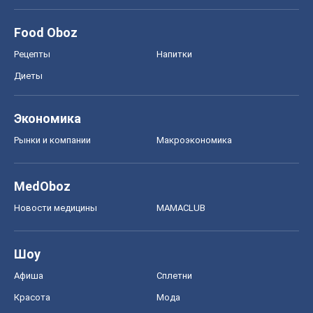
Моя школа
ГДЗ
Учебники
Онлайн уроки
ДПА
ЗНО
НМТ
СНГ решебники
Авто
Тест Драйв
Электромобили
Акции
Сервис
Food Oboz
Рецепты
Напитки
Диеты