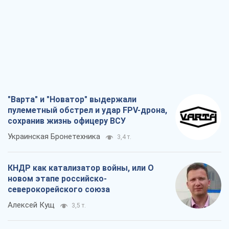
Украине не стоит поддаваться
отчаянию из-за ракетного террора
Сергей Марченко, эксперт
8,7 т.
Запад проспал угрозу: Россия может
проверить НАТО войной
Леонид Невзлин
3,6 т.