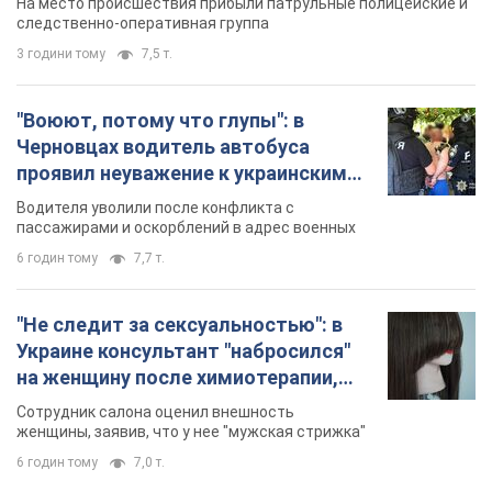
На место происшествия прибыли патрульные полицейские и
следственно-оперативная группа
3 години тому
7,5 т.
"Воюют, потому что глупы": в
Черновцах водитель автобуса
проявил неуважение к украинским
военным и поплатился за это.
Водителя уволили после конфликта с
Видео
пассажирами и оскорблений в адрес военных
6 годин тому
7,7 т.
"Не следит за сексуальностью": в
Украине консультант "набросился"
на женщину после химиотерапии,
разгорелся скандал. Фото
Сотрудник салона оценил внешность
женщины, заявив, что у нее "мужская стрижка"
6 годин тому
7,0 т.