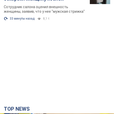
химиотерапии, разгорелся скандал.
Сотрудник салона оценил внешность
Фото
женщины, заявив, что у нее "мужская стрижка"
33 минуты назад
8,1 т.
TOP NEWS