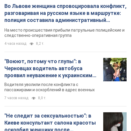
Во Львове женщина спровоцировала конфликт,
разговаривая на русском языке в маршрутке:
полиция составила административный
протокол. Видео
На место происшествия прибыли патрульные полицейские и
следственно-оперативная группа
4 часа назад
8,2 т.
"Воюют, потому что глупы": в
Черновцах водитель автобуса
проявил неуважение к украинским
военным и поплатился за это.
Водителя уволили после конфликта с
Видео
пассажирами и оскорблений в адрес военных
7 часов назад
8,0 т.
"Не следит за сексуальностью": в
Киеве консультант салона красоты
оскорбил женщину после