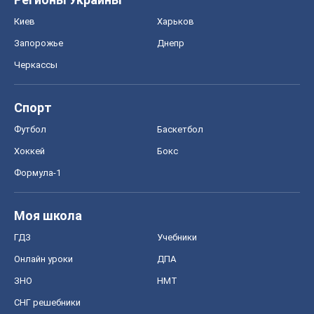
Киев
Харьков
Запорожье
Днепр
Черкассы
Спорт
Футбол
Баскетбол
Хоккей
Бокс
Формула-1
Моя школа
ГДЗ
Учебники
Онлайн уроки
ДПА
ЗНО
НМТ
СНГ решебники