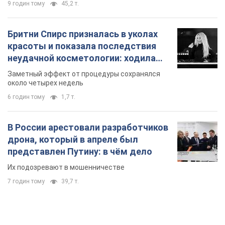
9 годин тому
45,2 т.
Бритни Спирс призналась в уколах
красоты и показала последствия
неудачной косметологии: ходила
так почти месяц
Заметный эффект от процедуры сохранялся
около четырех недель
6 годин тому
1,7 т.
В России арестовали разработчиков
дрона, который в апреле был
представлен Путину: в чём дело
Их подозревают в мошенничестве
7 годин тому
39,7 т.