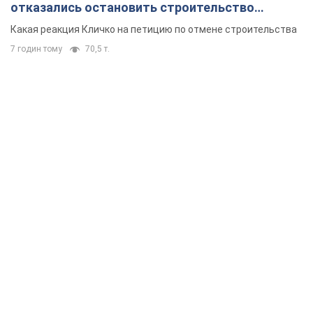
отказались остановить строительство
небоскреба "московского верующего"
Какая реакция Кличко на петицию по отмене строительства
7 годин тому
70,5 т.