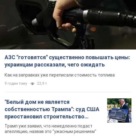
АЗС "готовятся" существенно повышать цены:
украинцам рассказали, чего ожидать
Как на заправках уже переписали стоимость топлива
9 годин тому
22,9 т.
"Белый дом не является
собственностью Трампа": суд США
приостановил строительство
бального зала стоимостью 400 млн
Трамп уже заявил, что немедленно подаст
долларов
апелляцию, назвав это "ужасным решением"