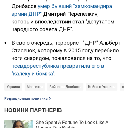
Донбассе
умер бывший "замкомандира
армии ДНР"
Дмитрий Перепелкин,
который впоследствии стал "депутатом
народного совета ДНР".
В свою очередь, террорист "ДНР" Альберт
Стасенок, которому в 2015 году перебило
ноги снарядом, пожаловался на то, что
псевдореспублика превратила его в
"калеку и бомжа"
.
Украина
Макеевка
Война на Донбассе
Война в Украине
сай
Редакционная политика