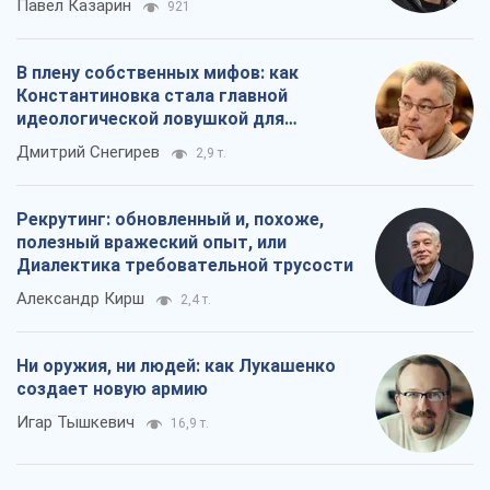
Павел Казарин
921
В плену собственных мифов: как
Константиновка стала главной
идеологической ловушкой для
российских оккупантов
Дмитрий Снегирев
2,9 т.
Рекрутинг: обновленный и, похоже,
полезный вражеский опыт, или
Диалектика требовательной трусости
Александр Кирш
2,4 т.
Ни оружия, ни людей: как Лукашенко
создает новую армию
Игар Тышкевич
16,9 т.