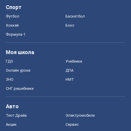
Диеты
Экономика
Рынки и компании
Mакроэкономика
MedOboz
Новости медицины
MAMACLUB
Шоу
Афиша
Сплетни
Красота
Мода
Женский Журнал