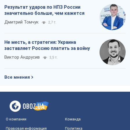
событий
OBOZ.UA
Политика
Мир
Расследования
Блоги
Общество
Регионы Украины
Киев
Харьков
Запорожье
Днепр
Черкассы
Спорт
Футбол
Баскетбол
Хоккей
Бокс