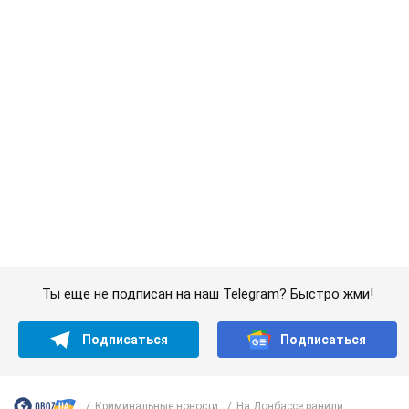
С 1 сентября украинским учителям повысят
зарплаты: Корецкий раскрыл подробности
Одновременно с повышением зарплат педагогам
правительство объявило об увеличении студенческих
стипендий
7.08.2026 00:29
11,4 т.
Сколько баллистических ракет
перехватила украинская ПВО в
июле: в Минобороны назвали цифру