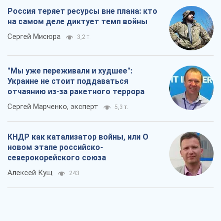
Выход в элиту ЧМ и триумф "Сокола":
что происходит в украинском хоккее
Александр Липенко
222
Что ожидает украинцев в 2026-2028
годах? Основные выводы из новых
прогнозов от НБУ
Василий Фурман
4,3 т.
Результат ударов по НПЗ России
значительно больше, чем кажется
Дмитрий Томчук
2,7 т.