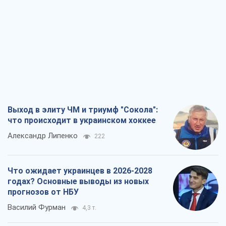
Не месть, а стратегия: Украина
заставляет Россию платить за войну
Виктор Андрусив
3,5 т.
Все мнения
О компании
Команда
Правовая информация
Политика
конфиденциальности
Реклама на сайте
Документы
Редакционная политика
Журналисты OBOZ.UA на месте