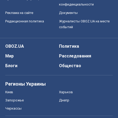
Формула-1
Моя школа
ГДЗ
Учебники
Онлайн уроки
ДПА
ЗНО
НМТ
СНГ решебники
Авто
Тест Драйв
Электромобили
Акции
Сервис
Food Oboz
Рецепты
Напитки