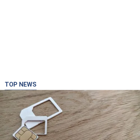
предела", но качество связи ухудшилось:
стоит ли жаловаться на цены
Почему цены на мобильную связь выросли в разы и как
улучшить качество интернета в телефоне
5 часов назад
34,6 т.
"Работаем над тем, чтобы получить
комплекты с ракетами для ПВО": Зеленский
заслушал доклад Драпатого и объявил о
новых мерах
В частности, он обсудил с главнокомандующим кадровые
вопросы в украинской армии
2 часа назад
1,0 т.
В оккупированной Ялте прогремели мощные
взрывы: поднимается черный дым. Фото и
видео
Город, вероятно, подвергся атаке дронов