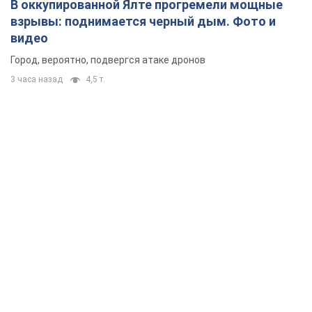
Rest
Мнения
Россия теряет ресурсы вне плана: кто
на самом деле диктует темп войны
Сергей Мисюра
3,2 т.