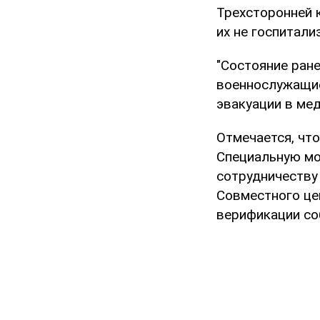
Трехсторонней 
их не госпитали
"Состояние ран
военнослужащие
эвакуации в ме
Отмечается, чт
Специальную мо
сотрудничеству
Совместного це
верификации со