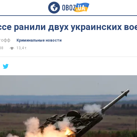
се ранили двух украинских в
тофф
Криминальные новости
38
13,4 т.