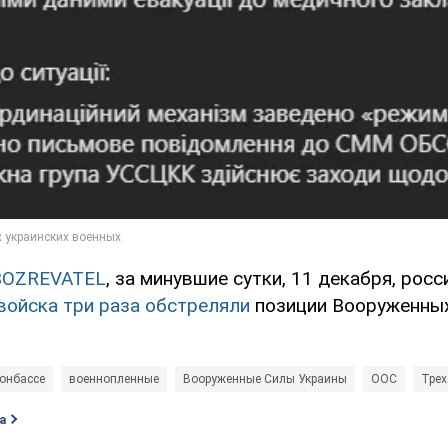
BOZREVATEL
, за минувшие сутки, 11 декабря, росс
войска три раза обстреляли
позиции Вооруженных
онбассе
военнопленные
Вооруженные Силы Украины
ООС
Трех
а