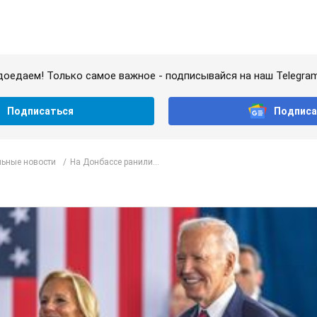
доедаем! Только самое важное - подписывайся на наш Telegra
Подписаться
Подписа
ьные новости
На Донбассе ранили...