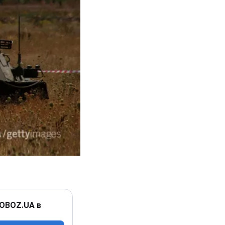
 OBOZ.UA в