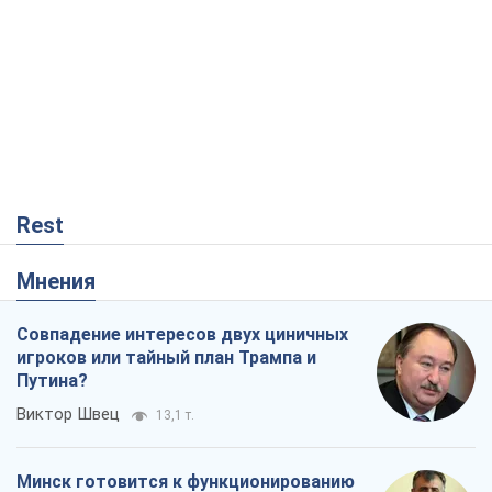
Rest
Мнения
Совпадение интересов двух циничных
игроков или тайный план Трампа и
Путина?
Виктор Швец
13,1 т.
Минск готовится к функционированию
в условиях масштабного военного
кризиса
Александр Левченко
17,8 т.
Ни оружия, ни людей: как Лукашенко
создает новую армию
Игар Тышкевич
15,0 т.