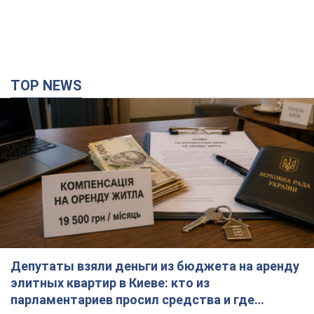
Депутаты взяли деньги из бюджета на аренду
элитных квартир в Киеве: кто из
парламентариев просил средства и где
поселился
Как работает особая социальная гарантия и кто ею
пользуется
час назад
13,4 т.
Российская армия совершила массированную
атаку на Одессу: горела историческая часть
города, есть пострадавшие. Фото и видео