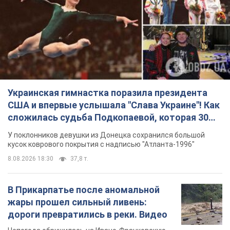
США и впервые услышала "Слава Украине"! Как
сложилась судьба Подкопаевой, которая 30
лет назад завоевала "золото" Олимпиады
У поклонников девушки из Донецка сохранился большой
кусок коврового покрытия с надписью "Атланта-1996"
8.08.2026 18:30
37,8 т.
В Прикарпатье после аномальной
жары прошел сильный ливень:
дороги превратились в реки. Видео
Непогода обрушилась на Ивано-Франковскую
область и курортный Буковель
8.08.2026 09:27
38,9 т.
Женщине начислили 729 тыс. грн
долга за газ из-за показаний
неисправного счетчика: судья
вынес неожиданное решение
Нужно ли платить долг из-за доначисления