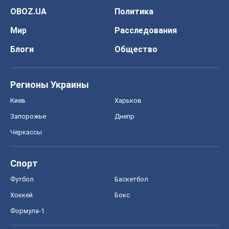
Запорожье
Днепр
Черкассы
Спорт
Футбол
Баскетбол
Хоккей
Бокс
Формула-1
Моя школа
ГДЗ
Учебники
Онлайн уроки
ДПА
ЗНО
НМТ
СНГ решебники