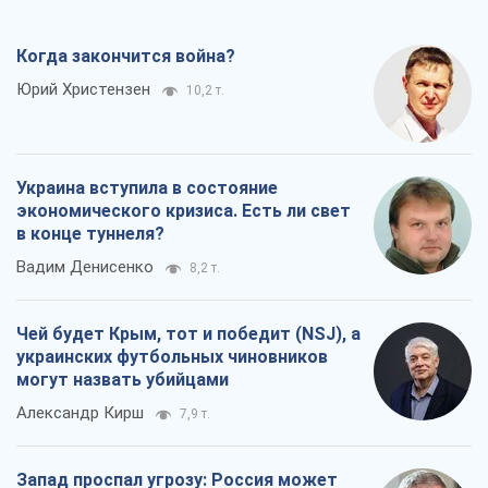
в конце туннеля?
Вадим Денисенко
8,2 т.
Чей будет Крым, тот и победит (NSJ), а
украинских футбольных чиновников
могут назвать убийцами
Александр Кирш
7,9 т.
Запад проспал угрозу: Россия может
проверить НАТО войной
Леонид Невзлин
8,8 т.
Все мнения