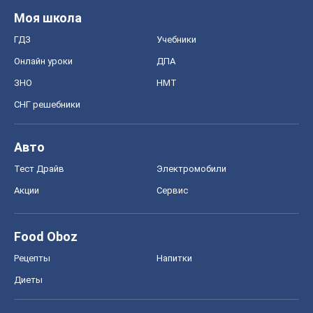
Авто
Тест Драйв
Электромобили
Акции
Сервис
Food Oboz
Рецепты
Напитки
Диеты
Экономика
Рынки и компании
Mакроэкономика
MedOboz
Новости медицины
MAMACLUB