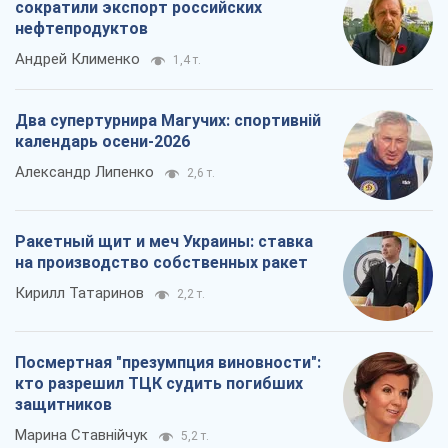
сократили экспорт российских
нефтепродуктов
Андрей Клименко
1,4 т.
Два супертурнира Магучих: спортивній
календарь осени-2026
Александр Липенко
2,6 т.
Ракетный щит и меч Украины: ставка
на производство собственных ракет
Кирилл Татаринов
2,2 т.
Посмертная "презумпция виновности":
кто разрешил ТЦК судить погибших
защитников
Марина Ставнійчук
5,2 т.